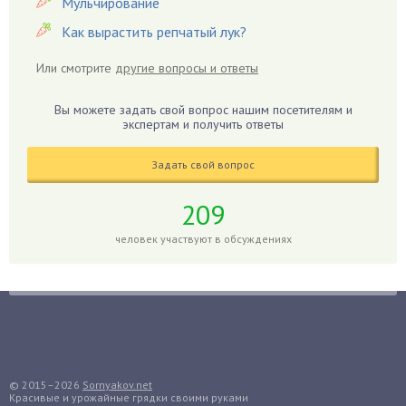
Мульчирование
Георгины
Как вырастить репчатый лук?
Герань
Или смотрите
другие вопросы и ответы
Гиацинт
Гибискус
Вы можете задать свой вопрос нашим посетителям и
Гиппеаструм
экспертам и получить ответы
Гладиолусы
Задать свой вопрос
Глоксиния
Годжи
209
Голубика
человек участвуют в обсуждениях
Горох
Гортензия
Гранат
Грибы
Груша
Груши
© 2015–2026
Sornyakov.net
Красивые и урожайные грядки своими руками
Грядки