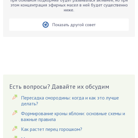
при обильной подкормке будет развиваться активнее, но при
этом концентрация эфирных масел в ней будет существенно
Бегония
ниже.
Белые грибы
Бирючина
Показать другой совет
Бобовые
Боярышнык
Бруннера
Брусника
Бузина
Вазоны
Вешенки
Есть вопросы? Давайте их обсудим
Виноград
Пересадка смородины: когда и как это лучше
Вишня
делать?
Вредители
Формирование кроны яблони: основные схемы и
важные правила
Гардения
Гацания
Как растет перец горошком?
Гвоздики