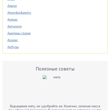
Алыча
Аморфофаллус
Ананас
Антуриум
Анютины глазки
Арахис
Арбузы
Аспарагус
Астры
Базилик
Полезные советы
Баклажаны
Бальзамин
Бамбук
Банан
Барбарис
Выращивая мяту, не удобряйте ее. Конечно, зеленая масса
Бархатцы