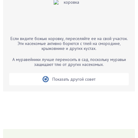
Бальзамин
Бамбук
Банан
Барбарис
Если видите божью коровку, переселяйте ее на свой участок.
Бархатцы
Эти насекомые активно борются с тлей на смородине,
крыжовнике и других кустах.
Бегония
Белые грибы
А муравейники лучше переносить в сад, поскольку муравьи
защищают тлю от других насекомых.
Бирючина
Бобовые
Показать другой совет
Боярышнык
Бруннера
Брусника
Бузина
Вазоны
Вешенки
Виноград