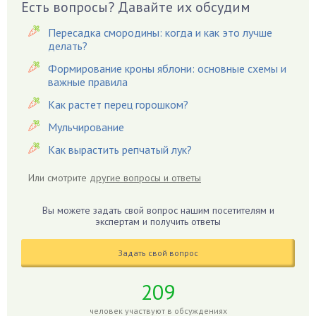
Есть вопросы? Давайте их обсудим
Вишня
Пересадка смородины: когда и как это лучше
Вредители
делать?
Гардения
Формирование кроны яблони: основные схемы и
Гацания
важные правила
Гвоздики
Как растет перец горошком?
Георгины
Мульчирование
Герань
Как вырастить репчатый лук?
Гиацинт
Гибискус
Или смотрите
другие вопросы и ответы
Гиппеаструм
Вы можете задать свой вопрос нашим посетителям и
Гладиолусы
экспертам и получить ответы
Глоксиния
Годжи
Задать свой вопрос
Голубика
209
Горох
человек участвуют в обсуждениях
Гортензия