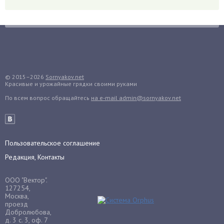
Гранат
Грибы
Груша
Груши
Грядки
© 2015–2026
Sornyakov.net
Гуава
Красивые и урожайные грядки своими руками
Гузмания
По всем вопрос обращайтесь
на e-mail admin@sornyakov.net
Дайкон
Декабрист
Дельфиниум
Пользовательское соглашение
Дендробиум
Редакция, Контакты
Денежное дерево
ООО "Вектор".
Диффенбахия
127254,
Драцена
Москва,
проезд
Дыня
Добролюбова,
д. 3 с. 3, оф. 7
Ежевика