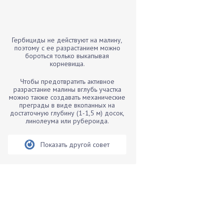
Бамбук
Банан
Барбарис
Гербициды не действуют на малину,
Бархатцы
поэтому с ее разрастанием можно
бороться только выкапывая
Бегония
корневища.
Белые грибы
Чтобы предотвратить активное
Бирючина
разрастание малины вглубь участка
можно также создавать механические
Бобовые
преграды в виде вкопанных на
достаточную глубину (1-1,5 м) досок,
Боярышнык
линолеума или рубероида.
Бруннера
Брусника
Показать другой совет
Бузина
Вазоны
Вешенки
Виноград
Вишня