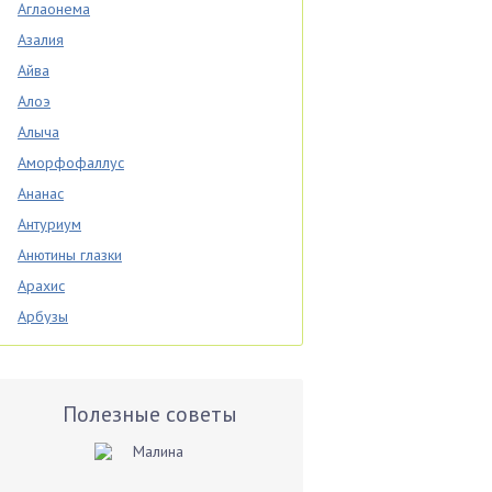
Аглаонема
Азалия
Айва
Алоэ
Алыча
Аморфофаллус
Ананас
Антуриум
Анютины глазки
Арахис
Арбузы
Аспарагус
Астры
Базилик
Полезные советы
Баклажаны
Бальзамин