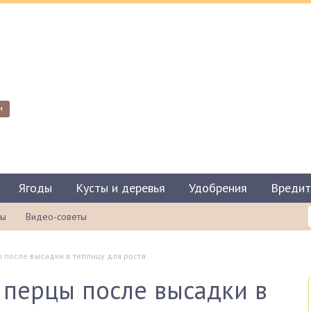
и
Ягоды
Кусты и деревья
Удобрения
Вредит
ты
Видео-советы
 после высадки в теплицу для роста
перцы после высадки в