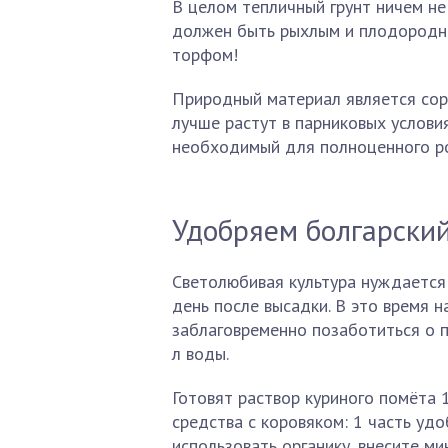
В целом тепличный грунт ничем не 
должен быть рыхлым и плодородны
торфом!
Природный материал является сорб
лучше растут в парниковых услови
необходимый для полноценного ро
Удобряем болгарски
Светолюбивая культура нуждается 
день после высадки. В это время 
заблаговременно позаботиться о п
л воды.
Готовят раствор куриного помёта 
средства с коровяком: 1 часть удо
использовать органику, внесите м