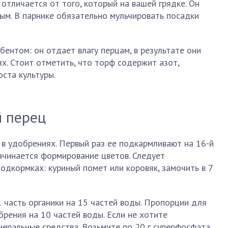
отличается от того, который на вашей грядке. Он
м. В парнике обязательно мульчировать посадки
ентом: он отдает влагу перцам, в результате они
ях. Стоит отметить, что торф содержит азот,
ста культуры.
й перец
в удобрениях. Первый раз ее подкармливают на 16-й
начинается формирование цветов. Следует
одкормках: куриный помет или коровяк, замочить в 7
1 часть органики на 15 частей воды. Пропорции для
брения на 10 частей воды. Если не хотите
инеральные средства. Возьмите по 20 г суперфосфата