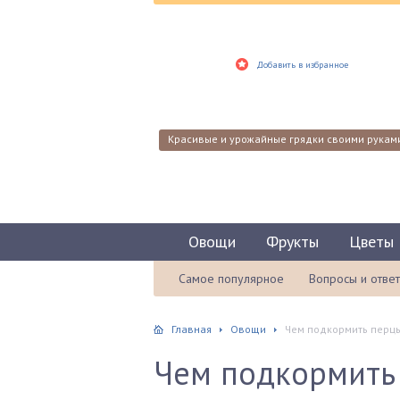
Добавить в избранное
Красивые и урожайные грядки своими рукам
Овощи
Фрукты
Цветы
Самое популярное
Вопросы и отве
Главная
Овощи
Чем подкормить перцы
Чем подкормить 