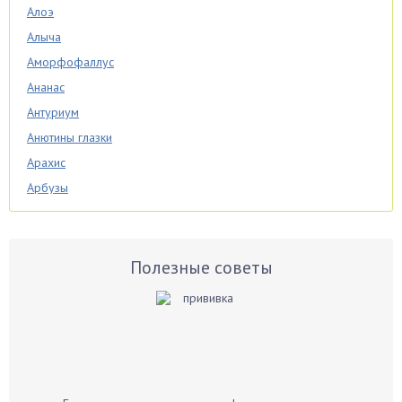
Алоэ
Алыча
Аморфофаллус
Ананас
Антуриум
Анютины глазки
Арахис
Арбузы
Аспарагус
Астры
Базилик
Полезные советы
Баклажаны
Бальзамин
Бамбук
Банан
Барбарис