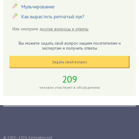
Гвоздики
Мульчирование
Георгины
Как вырастить репчатый лук?
Герань
Или смотрите
другие вопросы и ответы
Гиацинт
Гибискус
Вы можете задать свой вопрос нашим посетителям и
Гиппеаструм
экспертам и получить ответы
Гладиолусы
Задать свой вопрос
Глоксиния
Годжи
209
Голубика
человек участвуют в обсуждениях
Горох
Гортензия
Гранат
Грибы
Груша
Груши
© 2015–2026
Sornyakov.net