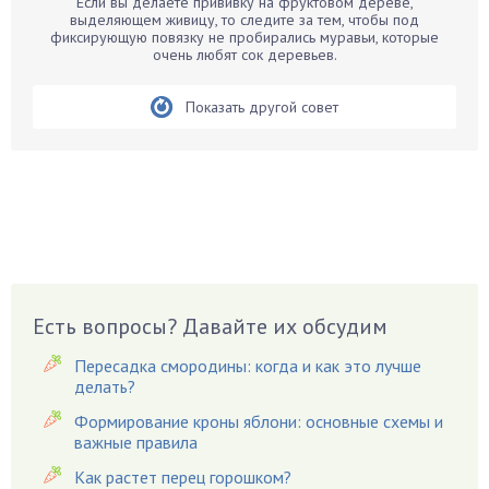
Если вы делаете прививку на фруктовом дереве,
Бархатцы
выделяющем живицу, то следите за тем, чтобы под
фиксирующую повязку не пробирались муравьи, которые
Бегония
очень любят сок деревьев.
Белые грибы
Бирючина
Показать другой совет
Бобовые
Боярышнык
Бруннера
Брусника
Бузина
Вазоны
Вешенки
Есть вопросы? Давайте их обсудим
Виноград
Пересадка смородины: когда и как это лучше
Вишня
делать?
Вредители
Формирование кроны яблони: основные схемы и
важные правила
Гардения
Гацания
Как растет перец горошком?