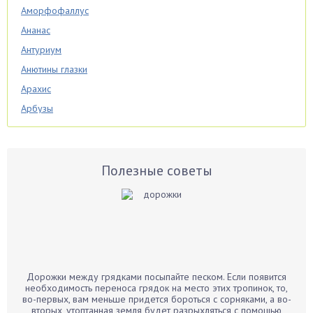
Аморфофаллус
Ананас
Антуриум
Анютины глазки
Арахис
Арбузы
Аспарагус
Астры
Базилик
Полезные советы
Баклажаны
Бальзамин
Бамбук
Банан
Барбарис
Дорожки между грядками посыпайте песком. Если появится
Бархатцы
необходимость переноса грядок на место этих тропинок, то,
во-первых, вам меньше придется бороться с сорняками, а во-
Бегония
вторых, утоптанная земля будет разрыхляться с помощью