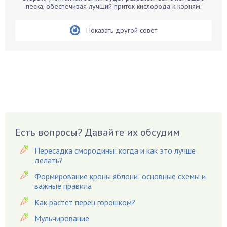
песка, обеспечивая лучший приток кислорода к корням.
Белые грибы
Бирючина
Показать другой совет
Бобовые
Боярышнык
Бруннера
Брусника
Бузина
Вазоны
Вешенки
Есть вопросы? Давайте их обсудим
Виноград
Вишня
Пересадка смородины: когда и как это лучше
делать?
Вредители
Формирование кроны яблони: основные схемы и
Гардения
важные правила
Гацания
Как растет перец горошком?
Гвоздики
Мульчирование
Георгины