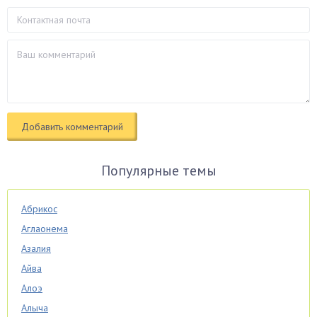
Популярные темы
Абрикос
Аглаонема
Азалия
Айва
Алоэ
Алыча