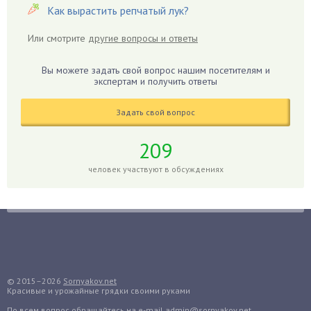
Как вырастить репчатый лук?
Герань
Гиацинт
Или смотрите
другие вопросы и ответы
Гибискус
Гиппеаструм
Вы можете задать свой вопрос нашим посетителям и
экспертам и получить ответы
Гладиолусы
Глоксиния
Задать свой вопрос
Годжи
209
Голубика
Горох
человек участвуют в обсуждениях
Гортензия
Гранат
Грибы
Груша
Груши
© 2015–2026
Sornyakov.net
Грядки
Красивые и урожайные грядки своими руками
Гуава
По всем вопрос обращайтесь
на e-mail admin@sornyakov.net