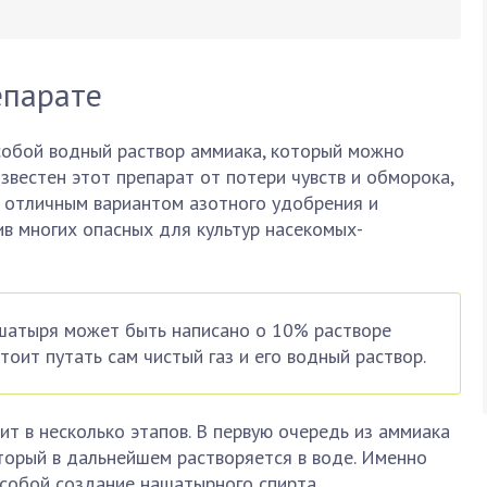
епарате
обой водный раствор аммиака, который можно
звестен этот препарат от потери чувств и обморока,
л отличным вариантом азотного удобрения и
в многих опасных для культур насекомых-
ашатыря может быть написано о 10% растворе
тоит путать сам чистый газ и его водный раствор.
 в несколько этапов. В первую очередь из аммиака
торый в дальнейшем растворяется в воде. Именно
 собой создание нашатырного спирта.