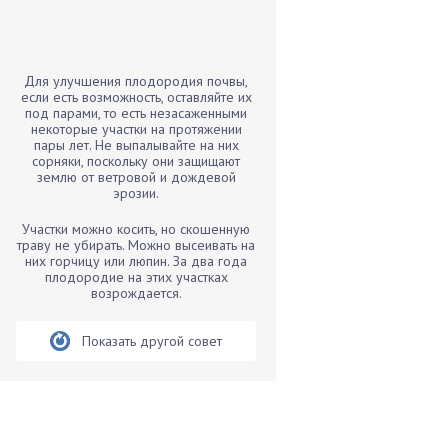
Бамбук
Банан
Барбарис
Для улучшения плодородия почвы,
Бархатцы
если есть возможность, оставляйте их
под парами, то есть незасаженными
Бегония
некоторые участки на протяжении
пары лет. Не выпалывайте на них
Белые грибы
сорняки, поскольку они защищают
Бирючина
землю от ветровой и дождевой
эрозии.
Бобовые
Участки можно косить, но скошенную
Боярышнык
траву не убирать. Можно высеивать на
Бруннера
них горчицу или люпин. За два года
плодородие на этих участках
Брусника
возрождается.
Бузина
Показать другой совет
Вазоны
Вешенки
Виноград
Вишня