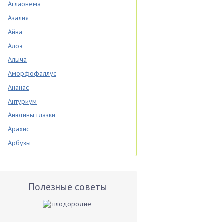
Аглаонема
Азалия
Айва
Алоэ
Алыча
Аморфофаллус
Ананас
Антуриум
Анютины глазки
Арахис
Арбузы
Аспарагус
Астры
Базилик
Полезные советы
Баклажаны
Бальзамин