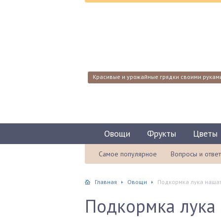
Красивые и урожайные грядки своими рукам
Овощи
Фрукты
Цветы
Самое популярное
Вопросы и отве
Главная
Овощи
Подкормка лука наша
Подкормка лука