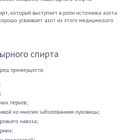
рт, который выступает в роли источника азота.
 хорошо усваивает азот из этого медицинского
ырного спирта
ряд преимуществ:
;
;
ных перьев;
ивой ко многим заболеваниям луковицы;
ровьего навоза;
рмки;
х-вредителей;