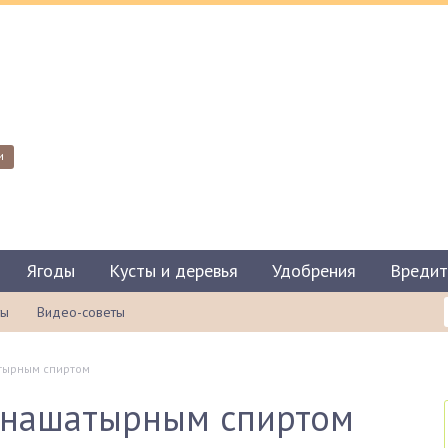
и
Ягоды
Кусты и деревья
Удобрения
Вредит
ты
Видео-советы
тырным спиртом
 нашатырным спиртом