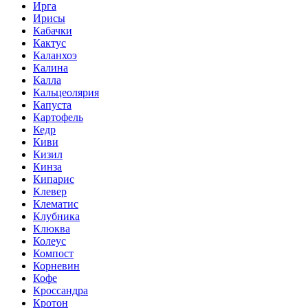
Ирга
Ирисы
Кабачки
Кактус
Каланхоэ
Калина
Калла
Кальцеолярия
Капуста
Картофель
Кедр
Киви
Кизил
Кинза
Кипарис
Клевер
Клематис
Клубника
Клюква
Колеус
Компост
Корневин
Кофе
Кроссандра
Кротон