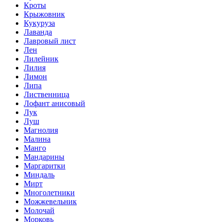
Кроты
Крыжовник
Кукуруза
Лаванда
Лавровый лист
Лен
Лилейник
Лилия
Лимон
Липа
Лиственница
Лофант анисовый
Лук
Луш
Магнолия
Малина
Манго
Мандарины
Маргаритки
Миндаль
Мирт
Многолетники
Можжевельник
Молочай
Морковь