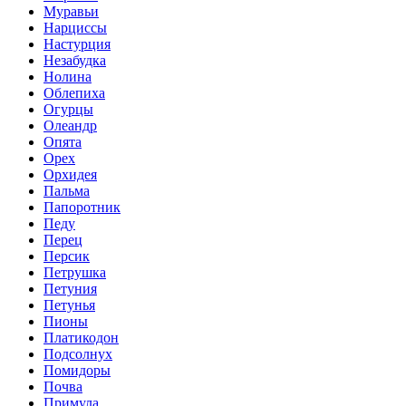
Муравьи
Нарциссы
Настурция
Незабудка
Нолина
Облепиха
Огурцы
Олеандр
Опята
Орех
Орхидея
Пальма
Папоротник
Педу
Перец
Персик
Петрушка
Петуния
Петунья
Пионы
Платикодон
Подсолнух
Помидоры
Почва
Примула