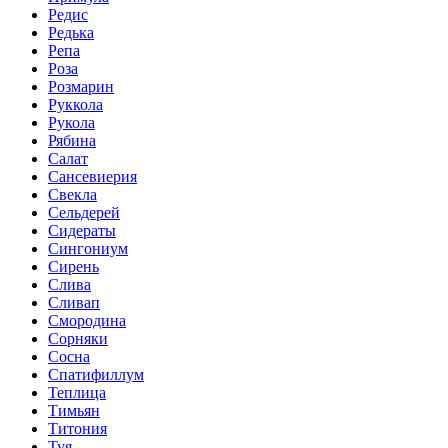
Редис
Редька
Репа
Роза
Розмарин
Руккола
Рукола
Рябина
Салат
Сансевиерия
Свекла
Сельдерей
Сидераты
Сингониум
Сирень
Слива
Сливап
Смородина
Сорняки
Сосна
Спатифиллум
Теплица
Тимьян
Титония
Туя