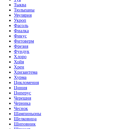
Тыква
Тюльпаны
Увулярия
Укроп
Фасоль
Фиалка
Фикус
Фитоверм
Фрезия
Фундук
Хлоро
Хойя
Хрен
Хризантема
Хурма
Цикломения
Циния
Циперус
Черешня
Черника
Чеснок
Шампиньоны
Шелковица
Шиповник