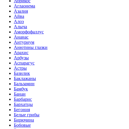
Абрикос
Аглаонема
Азалия
Айва
Алоэ
Алыча
Аморфофаллус
Ананас
Антуриум
Анютины глазки
Арахис
Арбузы
Аспарагус
Астры
Базилик
Баклажаны
Бальзамин
Бамбук
Банан
Барбарис
Бархатцы
Бегония
Белые грибы
Бирючина
Бобовые