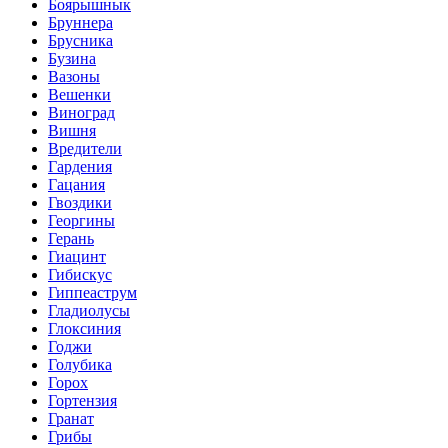
Боярышнык
Бруннера
Брусника
Бузина
Вазоны
Вешенки
Виноград
Вишня
Вредители
Гардения
Гацания
Гвоздики
Георгины
Герань
Гиацинт
Гибискус
Гиппеаструм
Гладиолусы
Глоксиния
Годжи
Голубика
Горох
Гортензия
Гранат
Грибы