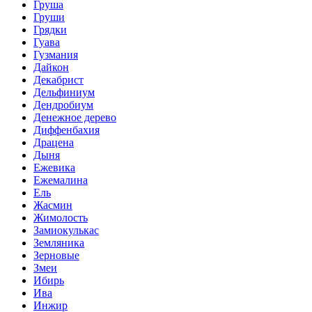
Груша
Груши
Грядки
Гуава
Гузмания
Дайкон
Декабрист
Дельфиниум
Дендробиум
Денежное дерево
Диффенбахия
Драцена
Дыня
Ежевика
Ежемалина
Ель
Жасмин
Жимолость
Замиокулькас
Земляника
Зерновые
Змеи
Ибирь
Ива
Инжир