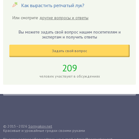
Гиацинт
Как вырастить репчатый лук?
Гибискус
Или смотрите
другие вопросы и ответы
Гиппеаструм
Гладиолусы
Вы можете задать свой вопрос нашим посетителям и
экспертам и получить ответы
Глоксиния
Годжи
Задать свой вопрос
Голубика
Горох
209
Гортензия
человек участвуют в обсуждениях
Гранат
Грибы
Груша
Груши
Грядки
Гуава
© 2015–2026
Sornyakov.net
Красивые и урожайные грядки своими руками
Гузмания