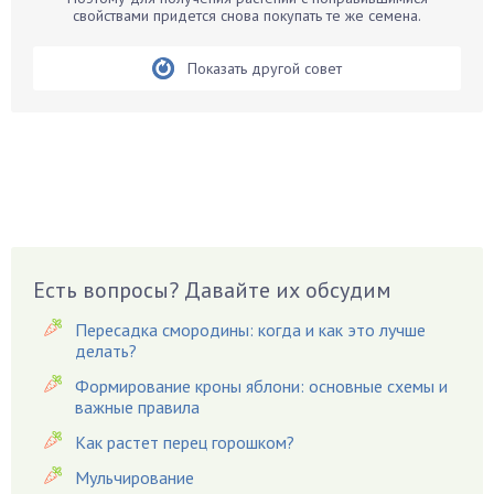
Бирючина
свойствами придется снова покупать те же семена.
Бобовые
Показать другой совет
Боярышнык
Бруннера
Брусника
Бузина
Вазоны
Вешенки
Виноград
Есть вопросы? Давайте их обсудим
Вишня
Вредители
Пересадка смородины: когда и как это лучше
Гардения
делать?
Гацания
Формирование кроны яблони: основные схемы и
важные правила
Гвоздики
Как растет перец горошком?
Георгины
Герань
Мульчирование