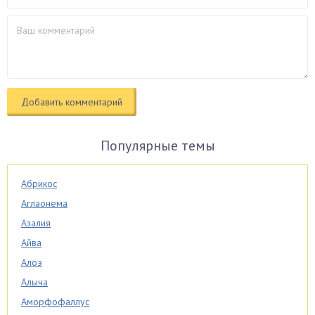
Популярные темы
Абрикос
Аглаонема
Азалия
Айва
Алоэ
Алыча
Аморфофаллус