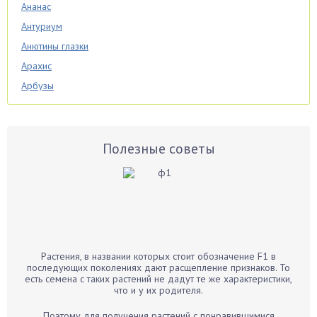
Ананас
Антуриум
Анютины глазки
Арахис
Арбузы
Аспарагус
Астры
Базилик
Полезные советы
Баклажаны
Бальзамин
Бамбук
Банан
Барбарис
Растения, в названии которых стоит обозначение F1 в
Бархатцы
последующих поколениях дают расщепление признаков. То
есть семена с таких растений не дадут те же характеристики,
Бегония
что и у их родителя.
Белые грибы
Поэтому для получения растений с понравившимися