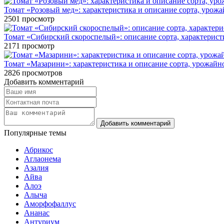
Томат «Розовый мед»: характеристика и описание сорта, урожа
2501
просмотр
Томат «Сибирский скороспелый»: описание сорта, характерист
2171
просмотр
Томат «Мазарини»: характеристика и описание сорта, урожайно
2826
просмотров
Добавить комментарий
Популярные темы
Абрикос
Аглаонема
Азалия
Айва
Алоэ
Алыча
Аморфофаллус
Ананас
Антуриум