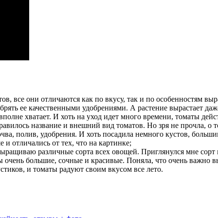
ов, все они отличаются как по вкусу, так и по особенностям в
брять ее качественными удобрениями. А растение вырастает даже
вполне хватает. И хоть на уход идет много времени, томаты дей
нравилось название и внешний вид томатов. Но зря не прочла, о
очва, полив, удобрения. И хоть посадила немного кустов, больши
и отличались от тех, что на картинке;
выращиваю различные сорта всех овощей. Приглянулся мне сорт 
ы очень большие, сочные и красивые. Поняла, что очень важно вы
стиков, и томаты радуют своим вкусом все лето.