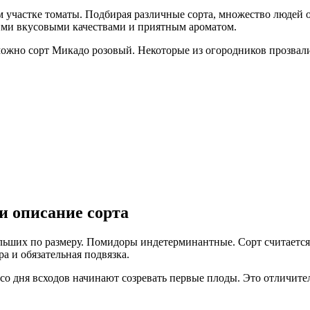
ем участке томаты. Подбирая различные сорта, множество люде
шими вкусовыми качествами и приятным ароматом.
жно сорт Микадо розовый. Некоторые из огородников прозвали 
и описание сорта
льших по размеру. Помидоры индетерминантные. Сорт считается 
а и обязательная подвязка.
о дня всходов начинают созревать первые плоды. Это отличитель