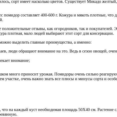
рилось, сорт имеет насколько цветов. Существует Микадо желтый
помидор составляет 400-600 г. Кожура и мякоть плотные, что 
й.
положительные отзывы, как огородников, так и покупателей. Эт
жура плотная, мало людей выбирают этот сорт для консервации.
 можно выделить главные преимущества, а именно:
аев, люди обращают внимание на это. Ведь в сезон овощей, оче
лекает внимание;
слишком много приносит урожая. Помидоры очень сильно реагиру
м участке, очень важно знать все плюсы и минусы сорта и особе
, что на каждый куст необходимая площадь 50Х40 см. Растение 
ревянную.