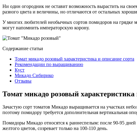
Ни один огородник не оставит возможность вырастить на сво
разного цвета и величины, но отличаются от остальных хоро
У многих любителей необычных сортов помидоров на грядке мо
могут напомнить императорскую корону.
Содержание статьи
Томат микадо розовый характеристика и описание сорта
Рекомендации по выращиванию
Куст
Микадо Сибирико
Отзывы
Томат микадо розовый характеристика 
Зачастую сорт томатов Микадо выращивается на участках небо
поэтому помидору требуется дополнительная вертикальная опор
Помидоры Микадо относятся к раннеспелым: после 90-95 дней с
желтого цветов, созревает только на 100-110 день.