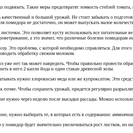
 подвязать. Такие меры предотвратят ломкость стеблей томата, к
качественный и большой урожай. Не стоит забывать о подготовке
я помидора не достаточно, он может выпускать малое количество
е листочки. Это позволяет кусту использовать все питательные в
проветривание, а это значит, что различные болезни помидорам н
зу. Это проблема, с которой необходимо справляться. Для этог
роводить обработку свежим молоком.
з уже нет так может навредить. Чтобы правильно провести обраб
ить в него 2 капли йода и один стакан древесной золы.
батывать нужно хлорокисью меда или же купроксатом. Эти сред
к почве. Чтобы сохранить урожай, придется регулярно разрыхлят
ние нужно через неделю после высадки рассады. Можно использов
не, нужно выбирать те, в которых есть в содержании: аммиачная
 у помидор будет значительно увеличиваться рост листков, но н