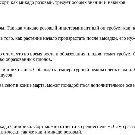
орт, как микадо розовый, требует особых знаний и навыков.
ы. Так как микадо розовый индетерминантный он требует как п
е того, как растение начало произрастать после высадки, его н
 с тем, что во время роста и образования плодов, томат требует
тво образованных плодов.
ьна и прихотлива. Соблюдать температурный режим очень важно. 
адусов.
мена сеют в конце марта, может понадобиться дополнительное ос
адо Сибирико. Сорт можно отнести к среднеспелым. Само растен
тически так же как и микадо розовый.