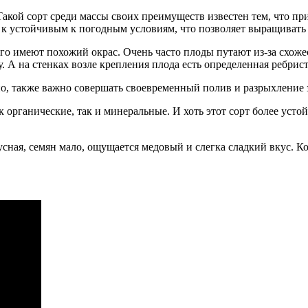
 Такой сорт среди массы своих преимуществ известен тем, что п
 к устойчивым к погодным условиям, что позволяет выращивать 
его имеют похожий окрас. Очень часто плоды путают из-за схож
. А на стенках возле крепления плода есть определенная ребрист
о, также важно совершать своевременный полив и разрыхление 
к органические, так и минеральные. И хоть этот сорт более уст
сная, семян мало, ощущается медовый и слегка сладкий вкус. Ко