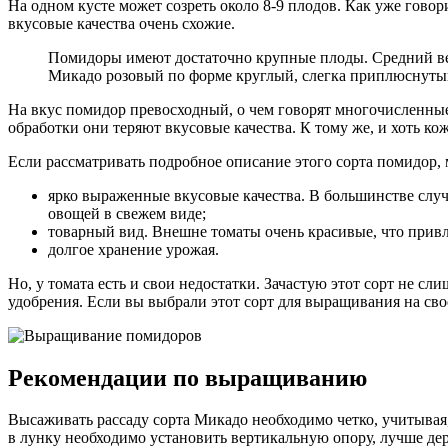
На одном кусте может созреть около 8-9 плодов. Как уже гово
вкусовые качества очень схожие.
Помидоры имеют достаточно крупные плоды. Средний вес 
Микадо розовый по форме круглый, слегка приплюснуты
На вкус помидор превосходный, о чем говорят многочисленные 
обработки они теряют вкусовые качества. К тому же, и хоть ко
Если рассматривать подробное описание этого сорта помидор,
ярко выраженные вкусовые качества. В большинстве случ
овощей в свежем виде;
товарный вид. Внешне томаты очень красивые, что прив
долгое хранение урожая.
Но, у томата есть и свои недостатки. Зачастую этот сорт не 
удобрения. Если вы выбрали этот сорт для выращивания на свое
Рекомендации по выращиванию
Высаживать рассаду сорта Микадо необходимо четко, учитывая
в лунку необходимо установить вертикальную опору, лучше де