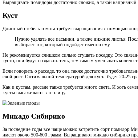
Выращивать помидоры достаточно сложно, а такой капризный с
Куст
Длинный стебель томата требует выращивания с помощью опор
Нужно удалять все пасынки, а также нижние листья. Посл
выбирает тот, который подойдет именно ему.
Не рекомендуется слишком сильно сгущать посадку. Это связано
густо, они будут создавать тень, тем самым уменьшать количес
Если говорить о рассаде, то она также достаточно требовател
свой рост. Оптимальной температурой для куста будет 20-25 гр
Как и кустам, рассаде также требуется много света. И хоть се
кусты высаживают в теплицу.
Микадо Сибирико
За последние годы все чаще можно встретить сорт помидор Мик
имеют около 500-600 грамм. Выращивают микадо сибирико прак