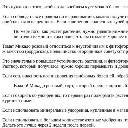
Это нужно для того, чтобы в дальнейшем куст можно было легко
Если соблюдать все правила по выращиванию, можно получить 
наибольшая освещенность. Если количество солнечных лучей дл
По мере того, как растет растение, нужно удалять нижни
листочки важно и в том плане, что вы создаете хорошее 
Томат Микадо розовый относиться к неустойчивым к фитофторо
жидкостью (бордоская). Большинство огородников советуют п
Это значительно повышает устойчивость растения, и фитофторо
Раствор, который получился, нужно хорошо перемешать и добав
Если есть опасность возникновения грибковых болезней, обра
Важно! Микадо розовый, сорт, который очень капризный 
Если говорить об удобрениях, то первый раз подкормить расте
куриный помет.
Если использовать минеральные удобрения, купленные в магази
Если использовать в большом количестве азотные удобрения, то
Делать это лучше через 2 недели после первой.