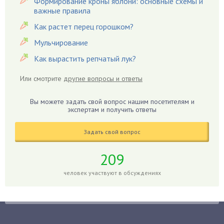
Формирование кроны яблони: основные схемы и
важные правила
Гвоздики
Как растет перец горошком?
Георгины
Герань
Мульчирование
Гиацинт
Как вырастить репчатый лук?
Гибискус
Или смотрите
другие вопросы и ответы
Гиппеаструм
Гладиолусы
Вы можете задать свой вопрос нашим посетителям и
экспертам и получить ответы
Глоксиния
Годжи
Задать свой вопрос
Голубика
Горох
209
Гортензия
человек участвуют в обсуждениях
Гранат
Грибы
Груша
Груши