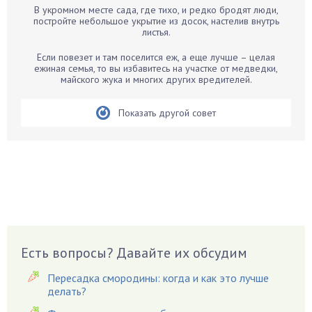
В укромном месте сада, где тихо, и редко бродят люди,
Бархатцы
постройте небольшое укрытие из досок, настелив внутрь
листья.
Бегония
Белые грибы
Если повезет и там поселится еж, а еще лучше – целая
ежиная семья, то вы избавитесь на участке от медведки,
Бирючина
майского жука и многих других вредителей.
Бобовые
Показать другой совет
Боярышнык
Бруннера
Брусника
Бузина
Вазоны
Вешенки
Виноград
Есть вопросы? Давайте их обсудим
Вишня
Вредители
Пересадка смородины: когда и как это лучше
Гардения
делать?
Гацания