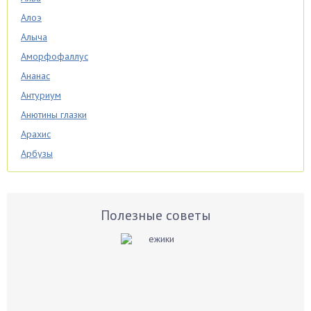
Алоэ
Алыча
Аморфофаллус
Ананас
Антуриум
Анютины глазки
Арахис
Арбузы
Аспарагус
Астры
Базилик
Полезные советы
Баклажаны
Бальзамин
Бамбук
Банан
Барбарис