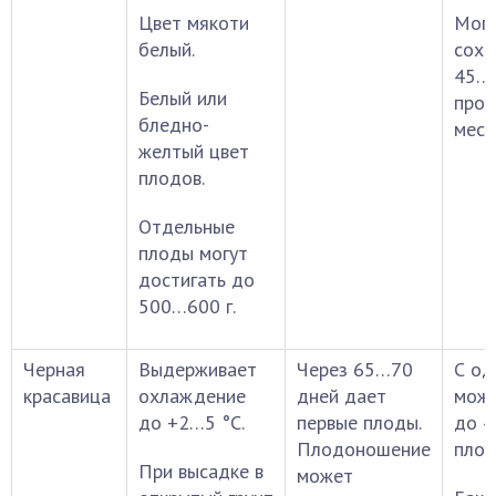
Цвет мякоти
Мог
белый.
сохр
45…5
Белый или
про
бледно-
мест
желтый цвет
плодов.
Отдельные
плоды могут
достигать до
500…600 г.
Черная
Выдерживает
Через 65…70
С од
красавица
охлаждение
дней дает
можн
до +2…5 °С.
первые плоды.
до 4
Плодоношение
плод
При высадке в
может