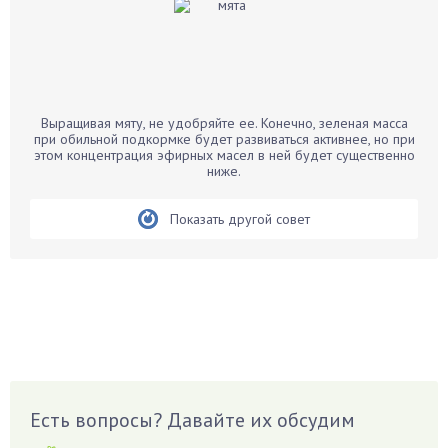
Бальзамин
Бамбук
Банан
Барбарис
Выращивая мяту, не удобряйте ее. Конечно, зеленая масса
Бархатцы
при обильной подкормке будет развиваться активнее, но при
этом концентрация эфирных масел в ней будет существенно
Бегония
ниже.
Белые грибы
Бирючина
Показать другой совет
Бобовые
Боярышнык
Бруннера
Брусника
Бузина
Вазоны
Вешенки
Есть вопросы? Давайте их обсудим
Виноград