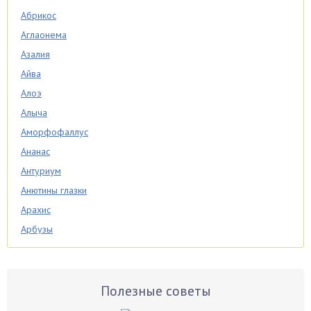
Абрикос
Аглаонема
Азалия
Айва
Алоэ
Алыча
Аморфофаллус
Ананас
Антуриум
Анютины глазки
Арахис
Арбузы
Аспарагус
Астры
Базилик
Полезные советы
Баклажаны