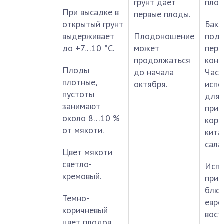
грунт дает
плод
При высадке в
первые плоды.
открытый грунт
Бак
выдерживает
Плодоношение
подх
до +7…10 °С.
может
пере
продолжаться
конс
Плоды
до начала
Част
плотные,
октября.
испо
пустоты
для
занимают
приг
около 8…10 %
коре
от мякоти.
кита
сала
Цвет мякоти
светло-
Испо
кремовый.
приг
блю
Темно-
евро
коричневый
вост
цвет плодов,