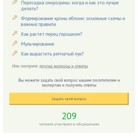
Пересадка смородины: когда и как это лучше
Вишня
делать?
Вредители
Формирование кроны яблони: основные схемы и
важные правила
Гардения
Гацания
Как растет перец горошком?
Гвоздики
Мульчирование
Георгины
Как вырастить репчатый лук?
Герань
Или смотрите
другие вопросы и ответы
Гиацинт
Гибискус
Вы можете задать свой вопрос нашим посетителям и
Гиппеаструм
экспертам и получить ответы
Гладиолусы
Задать свой вопрос
Глоксиния
Годжи
209
Голубика
человек участвуют в обсуждениях
Горох
Гортензия