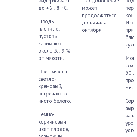
выдерживает
Плодоношение
подх
до +6…8 °С.
может
пере
продолжаться
конс
Плоды
до начала
Испо
плотные,
октября.
приг
пустоты
блюд
занимают
кухн
около 5…9 %
от мякоти.
Мог
сохр
Цвет мякоти
50…6
светло-
про
кремовый,
мест
встречаются
чисто белого.
Сорт
выра
Темно-
за в
коричневый
урож
цвет плодов,
усто
возможны