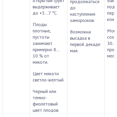
открытый грунт
Бак
продолжаться
выдерживает
подх
до
до +5…7 °С.
пере
наступления
конс
заморозков.
Плоды
плотные,
Мог
Возможна
пустоты
сохр
высадка в
занимают
30…4
первой декаде
примерно 8…
про
мая.
10 % от
мест
мякоти.
Цвет мякоти
светло-желтый.
Черный или
темно-
фиолетовый
цвет плодов.