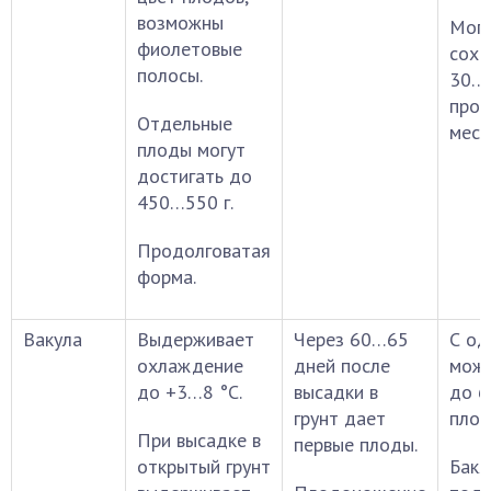
возможны
Мог
фиолетовые
сохр
полосы.
30…4
про
Отдельные
мест
плоды могут
достигать до
450…550 г.
Продолговатая
форма.
Вакула
Выдерживает
Через 60…65
С од
охлаждение
дней после
можн
до +3…8 °С.
высадки в
до 6
грунт дает
плод
При высадке в
первые плоды.
открытый грунт
Бак