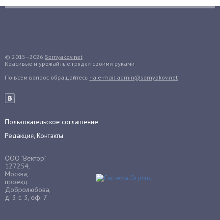
Гранат
Грибы
Груша
Груши
© 2015–2026
Sornyakov.net
Красивые и урожайные грядки своими руками
Грядки
По всем вопрос обращайтесь
на e-mail admin@sornyakov.net
Гуава
Гузмания
Дайкон
Декабрист
Пользовательское соглашение
Дельфиниум
Редакция, Контакты
Дендробиум
ООО "Вектор".
Денежное дерево
127254,
Москва,
Диффенбахия
проезд
Добролюбова,
Драцена
д. 3 с. 3, оф. 7
Дыня
Ежевика