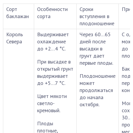
Сорт
Особенности
Сроки
При
баклажан
сорта
вступления в
плодоношение
Король
Выдерживает
Через 60…65
С од
Севера
охлаждение
дней после
можн
до +2…4 °С.
высадки в
до 3
грунт дает
плод
При высадке в
первые плоды.
открытый грунт
Бак
выдерживает
Плодоношение
подх
до +5…7 °С.
может
пере
продолжаться
конс
Цвет мякоти
до начала
светло-
Мог
октября.
кремовый.
сохр
30…4
Плоды
про
плотные,
мест