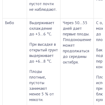
пустот почти
не наблюдают.
Бибо
Выдерживает
Через 50…55
С од
охлаждение
дней дает
можн
до +3…6 °С.
первые плоды.
до 3
Плодоношение
плод
При высадке в
может
открытый грунт
Бак
продолжаться
выдерживает
подх
до середины
до +6…8 °С.
пере
октября.
конс
Плоды
плотные,
Пло
пустоты
испо
занимают
приг
менее 5 % от
блюд
мякоти.
кухн