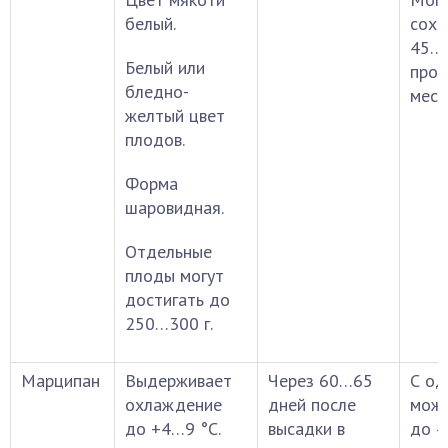
белый.
сохр
45…5
Белый или
про
бледно-
мест
желтый цвет
плодов.
Форма
шаровидная.
Отдельные
плоды могут
достигать до
250…300 г.
Марципан
Выдерживает
Через 60…65
С од
охлаждение
дней после
можн
до +4…9 °С.
высадки в
до 4