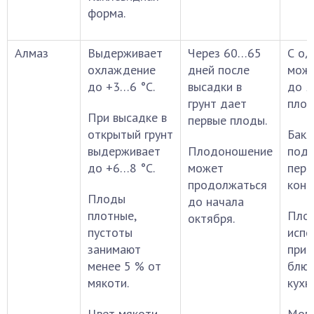
форма.
Алмаз
Выдерживает
Через 60…65
С од
охлаждение
дней после
можн
до +3…6 °С.
высадки в
до 2
грунт дает
плод
При высадке в
первые плоды.
открытый грунт
Бак
выдерживает
Плодоношение
подх
до +6…8 °С.
может
пере
продолжаться
конс
Плоды
до начала
плотные,
Пло
октября.
пустоты
испо
занимают
приг
менее 5 % от
блюд
мякоти.
кухн
Цвет мякоти
Мог