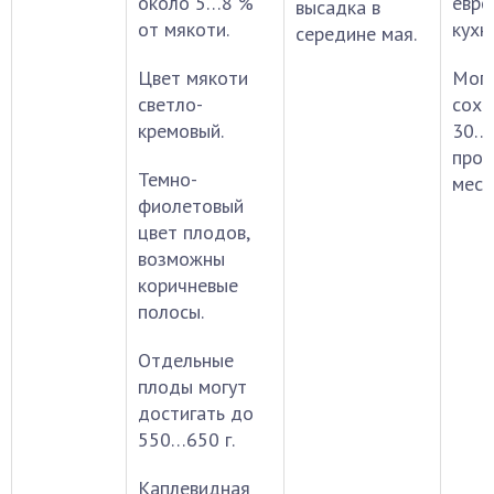
около 5…8 %
евро
высадка в
от мякоти.
кухн
середине мая.
Цвет мякоти
Мог
светло-
сохр
кремовый.
30…4
про
Темно-
мест
фиолетовый
цвет плодов,
возможны
коричневые
полосы.
Отдельные
плоды могут
достигать до
550…650 г.
Каплевидная