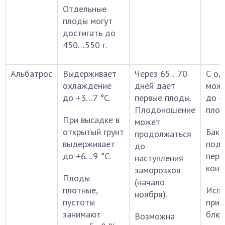
Отдельные
плоды могут
достигать до
450…550 г.
Альбатрос
Выдерживает
Через 65…70
С од
охлаждение
дней дает
можн
до +3…7 °С.
первые плоды.
до 4
Плодоношение
плод
При высадке в
может
открытый грунт
Бак
продолжаться
выдерживает
подх
до
до +6…9 °С.
пере
наступления
конс
заморозков
Плоды
(начало
плотные,
Испо
ноября).
пустоты
приг
занимают
блю
Возможна