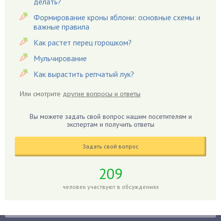
делать?
Вредители
Формирование кроны яблони: основные схемы и
важные правила
Гардения
Гацания
Как растет перец горошком?
Гвоздики
Мульчирование
Георгины
Как вырастить репчатый лук?
Герань
Или смотрите
другие вопросы и ответы
Гиацинт
Гибискус
Вы можете задать свой вопрос нашим посетителям и
Гиппеаструм
экспертам и получить ответы
Гладиолусы
Задать свой вопрос
Глоксиния
Годжи
209
Голубика
человек участвуют в обсуждениях
Горох
Гортензия
Гранат