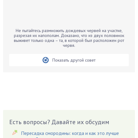
Бамбук
Банан
Барбарис
Не пытайтесь размножить дождевых червей на участке,
Бархатцы
разрезая их напополам. Доказано, что из двух половинок
выживет только одна – та, в которой был расположен рот
Бегония
червя.
Белые грибы
Бирючина
Показать другой совет
Бобовые
Боярышнык
Бруннера
Брусника
Бузина
Вазоны
Вешенки
Есть вопросы? Давайте их обсудим
Виноград
Пересадка смородины: когда и как это лучше
Вишня