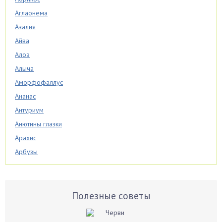
Аглаонема
Азалия
Айва
Алоэ
Алыча
Аморфофаллус
Ананас
Антуриум
Анютины глазки
Арахис
Арбузы
Аспарагус
Астры
Базилик
Полезные советы
Баклажаны
Бальзамин