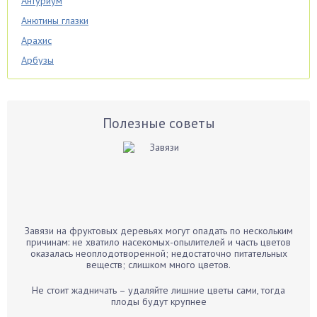
Антуриум
Анютины глазки
Арахис
Арбузы
Аспарагус
Астры
Базилик
Полезные советы
Баклажаны
Бальзамин
Бамбук
Банан
Барбарис
Завязи на фруктовых деревьях могут опадать по нескольким
Бархатцы
причинам: не хватило насекомых-опылителей и часть цветов
оказалась неоплодотворенной; недостаточно питательных
Бегония
веществ; слишком много цветов.
Белые грибы
Не стоит жадничать – удаляйте лишние цветы сами, тогда
Бирючина
плоды будут крупнее