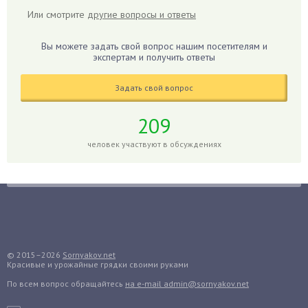
Гибискус
Или смотрите
другие вопросы и ответы
Гиппеаструм
Гладиолусы
Вы можете задать свой вопрос нашим посетителям и
экспертам и получить ответы
Глоксиния
Годжи
Задать свой вопрос
Голубика
Горох
209
Гортензия
человек участвуют в обсуждениях
Гранат
Грибы
Груша
Груши
Грядки
Гуава
© 2015–2026
Sornyakov.net
Красивые и урожайные грядки своими руками
Гузмания
По всем вопрос обращайтесь
на e-mail admin@sornyakov.net
Дайкон