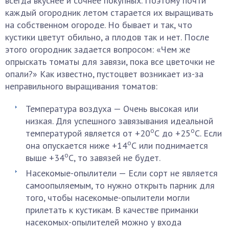
всегда вкуснее и сочнее покупных. Поэтому почти
каждый огородник летом старается их выращивать
на собственном огороде. Но бывает и так, что
кустики цветут обильно, а плодов так и нет. После
этого огородник задается вопросом: «Чем же
опрыскать томаты для завязи, пока все цветочки не
опали?» Как известно, пустоцвет возникает из-за
неправильного выращивания томатов:
Температура воздуха — Очень высокая или
низкая. Для успешного завязывания идеальной
о
о
температурой является от +20
С до +25
С. Если
о
она опускается ниже +14
С или поднимается
о
выше +34
С, то завязей не будет.
Насекомые-опылители — Если сорт не является
самоопыляемым, то нужно открыть парник для
того, чтобы насекомые-опылители могли
прилетать к кустикам. В качестве приманки
насекомых-опылителей можно у входа