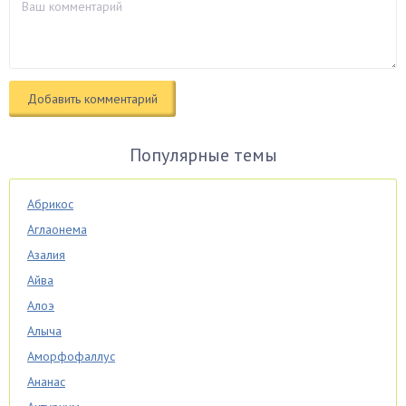
Популярные темы
Абрикос
Аглаонема
Азалия
Айва
Алоэ
Алыча
Аморфофаллус
Ананас