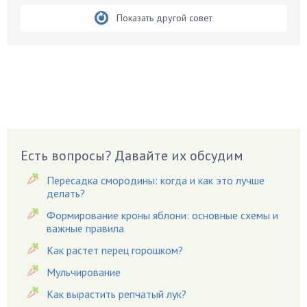
Бобовые
Показать другой совет
Боярышнык
Бруннера
Брусника
Бузина
Вазоны
Вешенки
Виноград
Есть вопросы? Давайте их обсудим
Вишня
Вредители
Пересадка смородины: когда и как это лучше
Гардения
делать?
Гацания
Формирование кроны яблони: основные схемы и
важные правила
Гвоздики
Как растет перец горошком?
Георгины
Герань
Мульчирование
Гиацинт
Как вырастить репчатый лук?