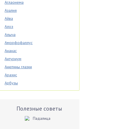
Аглаонема
Азалия
Айва
Алоэ
Алыча
Аморфофаллус
Ананас
Антуриум
Анютины глазки
Арахис
Арбузы
Аспарагус
Астры
Базилик
Полезные советы
Баклажаны
Бальзамин