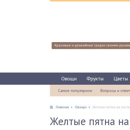
Красивые и урожайные грядки своими рукам
Овощи
Фрукты
Цветы
Самое популярное
Вопросы и отве
Главная
Овощи
Желтые пятна на листь
Желтые пятна на