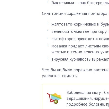
бактериями — рак бактериаль
Симптомами заражения помидора б
желтовато-коричневые и буры
зеленовато-желтые при скруч
фитофтороз приводит к появл
мозаика придает листьям сво
желтых и темно-зеленых учас
вирусная курчавость выражает
Чем бы ни было поражено растени
удалять и сжигать.
Заболевания могут б
выращивания, нарушен
подробнее болезни, п