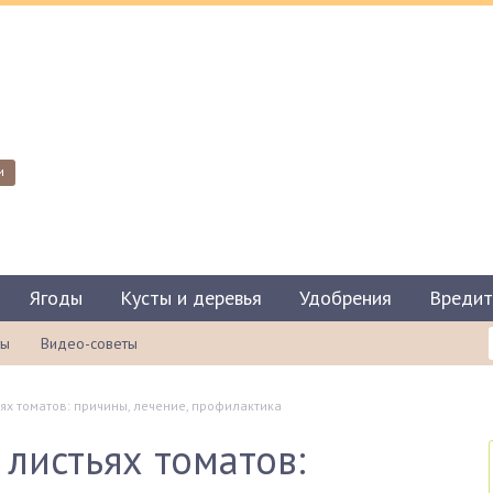
и
Ягоды
Кусты и деревья
Удобрения
Вредит
ты
Видео-советы
ях томатов: причины, лечение, профилактика
 листьях томатов: