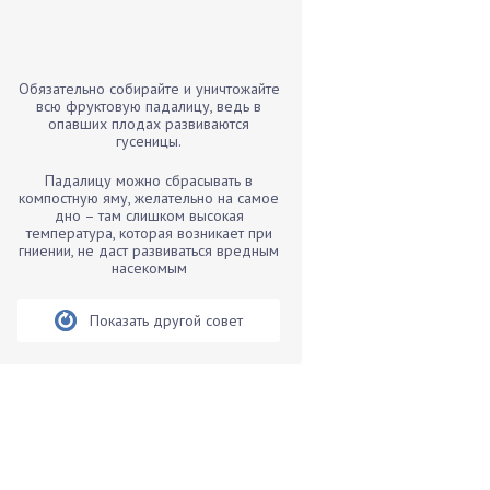
Бамбук
Банан
Барбарис
Обязательно собирайте и уничтожайте
Бархатцы
всю фруктовую падалицу, ведь в
опавших плодах развиваются
Бегония
гусеницы.
Белые грибы
Падалицу можно сбрасывать в
Бирючина
компостную яму, желательно на самое
дно – там слишком высокая
Бобовые
температура, которая возникает при
гниении, не даст развиваться вредным
Боярышнык
насекомым
Бруннера
Брусника
Показать другой совет
Бузина
Вазоны
Вешенки
Виноград
Вишня