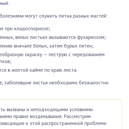
ный.
олезнями могут служить пятна разных мастей:
е при кладоспориозе;
енных, вялых листьях вызываются фузариозом;
ению вначале белых, затем бурых пятен;
еобразную окраску — пеструю с чередованием
тков;
ся в желтой кайме по краю листа.
е, заболевшие листья необходимо безжалостно
ыть вызваны и неподходящими условиями
иями правил возделывания. Рассмотрим
риводящие к этой распространенной проблеме.