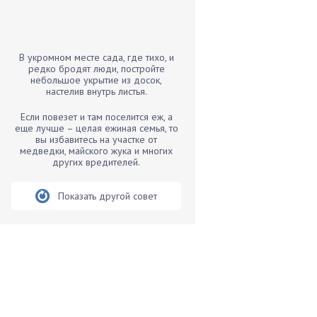
Бамбук
Банан
Барбарис
В укромном месте сада, где тихо, и
Бархатцы
редко бродят люди, постройте
небольшое укрытие из досок,
Бегония
настелив внутрь листья.
Белые грибы
Если повезет и там поселится еж, а
Бирючина
еще лучше – целая ежиная семья, то
вы избавитесь на участке от
Бобовые
медведки, майского жука и многих
других вредителей.
Боярышнык
Бруннера
Показать другой совет
Брусника
Бузина
Вазоны
Вешенки
Виноград
Вишня