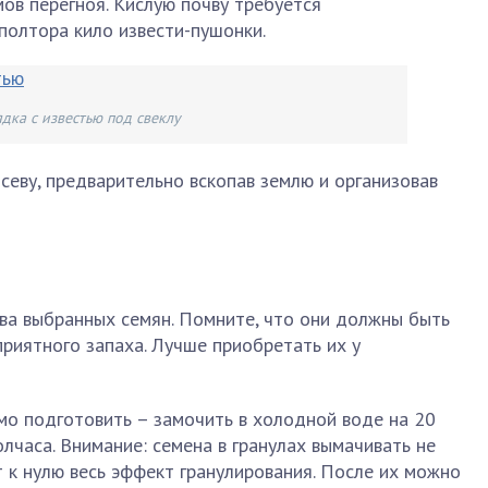
мов перегноя. Кислую почву требуется
 полтора кило извести-пушонки.
ядка с известью под свеклу
осеву, предварительно вскопав землю и организовав
тва выбранных семян. Помните, что они должны быть
приятного запаха. Лучше приобретать их у
о подготовить – замочить в холодной воде на 20
олчаса. Внимание: семена в гранулах вымачивать не
т к нулю весь эффект гранулирования. После их можно