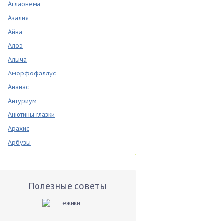
Аглаонема
Азалия
Айва
Алоэ
Алыча
Аморфофаллус
Ананас
Антуриум
Анютины глазки
Арахис
Арбузы
Аспарагус
Астры
Базилик
Полезные советы
Баклажаны
Бальзамин