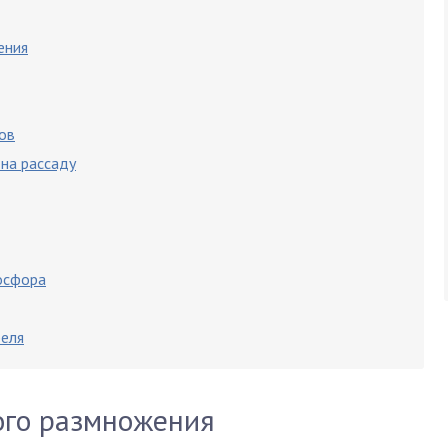
ения
ов
на рассаду
фосфора
феля
ого размножения