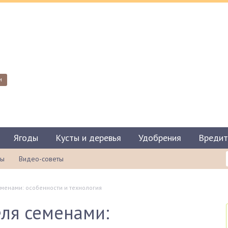
и
Ягоды
Кусты и деревья
Удобрения
Вредит
ты
Видео-советы
менами: особенности и технология
ля семенами: