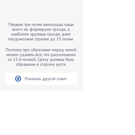
Бамбук
Банан
Барбарис
Первые три почки винограда чаще
Бархатцы
всего не формируют грозди, а
наиболее крупные грозди дают
Бегония
плодоносные стрелки до 15 почки.
Белые грибы
Поэтому при обрезании перед зимой
Бирючина
можно удалять все, что расположено
за 15-й почкой. Срезу должны быть
Бобовые
обращены в сторону куста.
Боярышнык
Бруннера
Показать другой совет
Брусника
Бузина
Вазоны
Вешенки
Виноград
Вишня