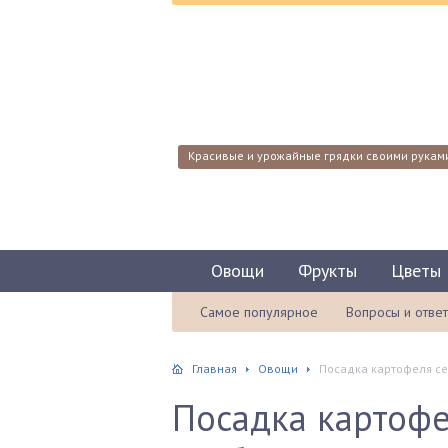
Красивые и урожайные грядки своими рукам
Овощи
Фрукты
Цветы
Самое популярное
Вопросы и отве
Главная
Овощи
Посадка картофеля се
Посадка картофе