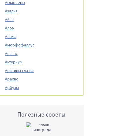
Аглаонема
Азалия
Айва
Алоэ
Алыча
Аморфофаллус
Ананас
Антуриум
Анютины глазки
Арахис
Арбузы
Аспарагус
Астры
Базилик
Полезные советы
Баклажаны
Бальзамин