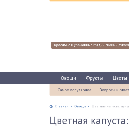
Красивые и урожайные грядки своими рукам
Овощи
Фрукты
Цветы
Самое популярное
Вопросы и отве
Главная
Овощи
Цветная капуста: лучш
Цветная капуста: