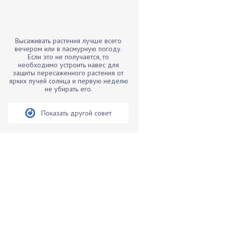
Бамбук
Банан
Барбарис
Высаживать растения лучше всего
Бархатцы
вечером или в пасмурную погоду.
Если это не получается, то
Бегония
необходимо устроить навес для
защиты пересаженного растения от
Белые грибы
ярких лучей солнца и первую неделю
Бирючина
не убирать его.
Бобовые
Показать другой совет
Боярышнык
Бруннера
Брусника
Бузина
Вазоны
Вешенки
Виноград
Вишня