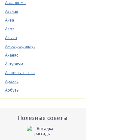
Аглаонема
Азалия
Айва
Алоэ
Алыча
Аморфофаллус
Ананас
Антуриум
Анютины глазки
Арахис
Арбузы
Аспарагус
Астры
Базилик
Полезные советы
Баклажаны
Бальзамин