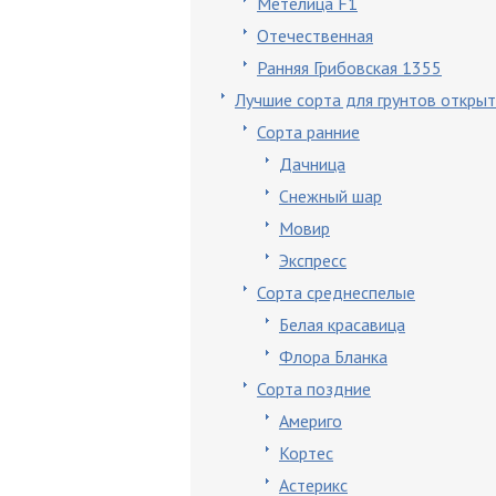
Метелица F1
Отечественная
Ранняя Грибовская 1355
Лучшие сорта для грунтов откры
Сорта ранние
Дачница
Снежный шар
Мовир
Экспресс
Сорта среднеспелые
Белая красавица
Флора Бланка
Сорта поздние
Америго
Кортес
Астерикс