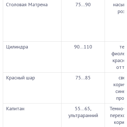
Столовая Матрена
75…90
насыщ
роз
Цилиндра
90…110
тем
фиолет
красн
отте
Красный шар
75…85
све
корич
сине
прож
Капитан
55…65,
Темно-р
ультраранний
перехо
корич