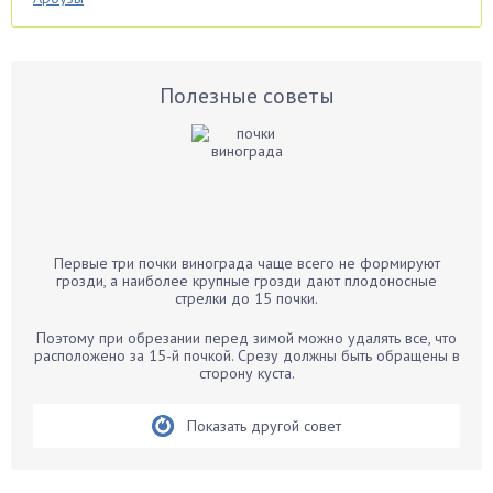
Аспарагус
Астры
Базилик
Полезные советы
Баклажаны
Бальзамин
Бамбук
Банан
Барбарис
Первые три почки винограда чаще всего не формируют
Бархатцы
грозди, а наиболее крупные грозди дают плодоносные
стрелки до 15 почки.
Бегония
Белые грибы
Поэтому при обрезании перед зимой можно удалять все, что
расположено за 15-й почкой. Срезу должны быть обращены в
Бирючина
сторону куста.
Бобовые
Показать другой совет
Боярышнык
Бруннера
Брусника