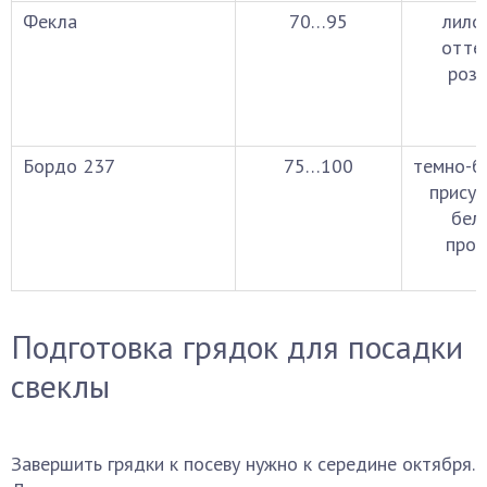
Фекла
70…95
лилов
отте
розо
Бордо 237
75…100
темно-б
присут
бел
прож
Подготовка грядок для посадки
свеклы
Завершить грядки к посеву нужно к середине октября.