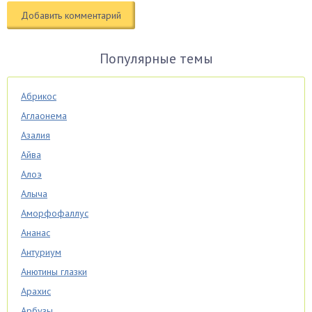
Популярные темы
Абрикос
Аглаонема
Азалия
Айва
Алоэ
Алыча
Аморфофаллус
Ананас
Антуриум
Анютины глазки
Арахис
Арбузы