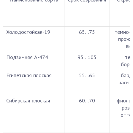
Холодостойкая-19
65…75
темно-р
прожи
ви
Подзимняя А-474
95…105
тем
борд
Египетская плоская
55…65
бард
насыщ
Сибирская плоская
60…70
фиолет
розо
отте