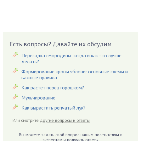
Бузина
Вазоны
Вешенки
Виноград
Есть вопросы? Давайте их обсудим
Вишня
Вредители
Пересадка смородины: когда и как это лучше
Гардения
делать?
Гацания
Формирование кроны яблони: основные схемы и
важные правила
Гвоздики
Как растет перец горошком?
Георгины
Герань
Мульчирование
Гиацинт
Как вырастить репчатый лук?
Гибискус
Или смотрите
другие вопросы и ответы
Гиппеаструм
Гладиолусы
Вы можете задать свой вопрос нашим посетителям и
экспертам и получить ответы
Глоксиния