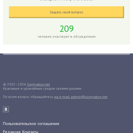
Годжи
Задать свой вопрос
Голубика
Горох
209
Гортензия
человек участвуют в обсуждениях
Гранат
Грибы
Груша
Груши
Грядки
Гуава
© 2015–2026
Sornyakov.net
Красивые и урожайные грядки своими руками
Гузмания
По всем вопрос обращайтесь
на e-mail admin@sornyakov.net
Дайкон
Декабрист
Дельфиниум
Пользовательское соглашение
Дендробиум
Редакция, Контакты
Денежное дерево