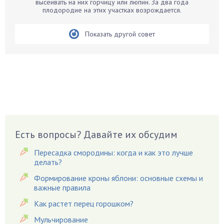
высеивать на них горчицу или люпин. За два года
Бобовые
плодородие на этих участках возрождается.
Боярышнык
Бруннера
Показать другой совет
Брусника
Бузина
Вазоны
Вешенки
Виноград
Вишня
Вредители
Есть вопросы? Давайте их обсудим
Гардения
Пересадка смородины: когда и как это лучше
Гацания
делать?
Гвоздики
Формирование кроны яблони: основные схемы и
важные правила
Георгины
Герань
Как растет перец горошком?
Гиацинт
Мульчирование