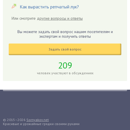
Гибискус
Как вырастить репчатый лук?
Гиппеаструм
Или смотрите
другие вопросы и ответы
Гладиолусы
Глоксиния
Вы можете задать свой вопрос нашим посетителям и
Годжи
экспертам и получить ответы
Голубика
Задать свой вопрос
Горох
Гортензия
209
Гранат
человек участвуют в обсуждениях
Грибы
Груша
Груши
Грядки
Гуава
Гузмания
© 2015–2026
Sornyakov.net
Красивые и урожайные грядки своими руками
Дайкон