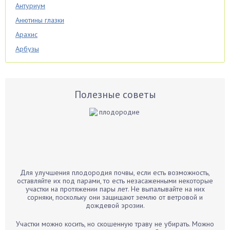
Антуриум
Анютины глазки
Арахис
Арбузы
Аспарагус
Астры
Базилик
Полезные советы
Баклажаны
Бальзамин
Бамбук
Банан
Барбарис
Для улучшения плодородия почвы, если есть возможность,
Бархатцы
оставляйте их под парами, то есть незасаженными некоторые
участки на протяжении пары лет. Не выпалывайте на них
Бегония
сорняки, поскольку они защищают землю от ветровой и
дождевой эрозии.
Белые грибы
Бирючина
Участки можно косить, но скошенную траву не убирать. Можно