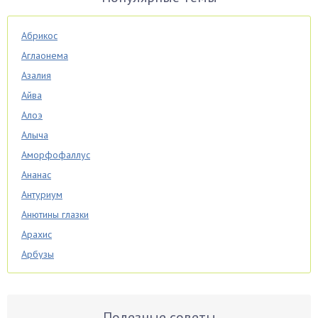
Абрикос
Аглаонема
Азалия
Айва
Алоэ
Алыча
Аморфофаллус
Ананас
Антуриум
Анютины глазки
Арахис
Арбузы
Аспарагус
Астры
Базилик
Полезные советы