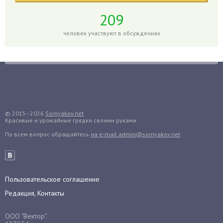
Гортензия
209
Гранат
человек участвуют в обсуждениях
Грибы
Груша
Груши
Грядки
Гуава
Гузмания
© 2015–2026
Sornyakov.net
Красивые и урожайные грядки своими руками
Дайкон
По всем вопрос обращайтесь
на e-mail admin@sornyakov.net
Декабрист
Дельфиниум
Дендробиум
Денежное дерево
Пользовательское соглашение
Диффенбахия
Редакция, Контакты
Драцена
ООО "Вектор".
Дыня