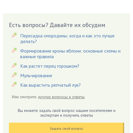
Виноград
Вишня
Вредители
Есть вопросы? Давайте их обсудим
Гардения
Пересадка смородины: когда и как это лучше
Гацания
делать?
Гвоздики
Формирование кроны яблони: основные схемы и
важные правила
Георгины
Герань
Как растет перец горошком?
Гиацинт
Мульчирование
Гибискус
Как вырастить репчатый лук?
Гиппеаструм
Или смотрите
другие вопросы и ответы
Гладиолусы
Глоксиния
Вы можете задать свой вопрос нашим посетителям и
Годжи
экспертам и получить ответы
Голубика
Задать свой вопрос
Горох