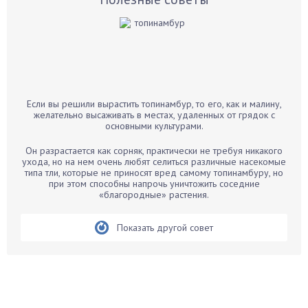
Баклажаны
Бальзамин
Бамбук
Банан
Барбарис
Если вы решили вырастить топинамбур, то его, как и малину,
Бархатцы
желательно высаживать в местах, удаленных от грядок с
основными культурами.
Бегония
Белые грибы
Он разрастается как сорняк, практически не требуя никакого
ухода, но на нем очень любят селиться различные насекомые
Бирючина
типа тли, которые не приносят вред самому топинамбуру, но
при этом способны напрочь уничтожить соседние
Бобовые
«благородные» растения.
Боярышнык
Бруннера
Показать другой совет
Брусника
Бузина
Вазоны
Вешенки