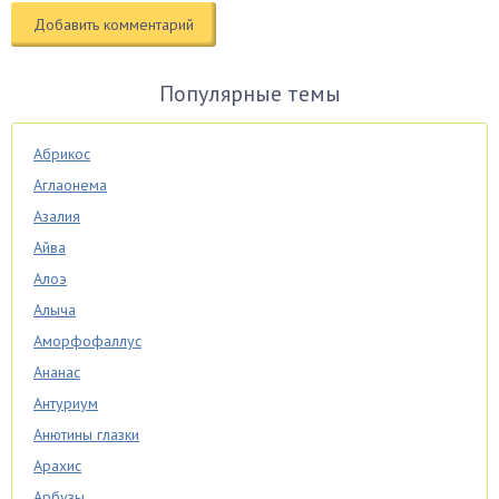
Популярные темы
Абрикос
Аглаонема
Азалия
Айва
Алоэ
Алыча
Аморфофаллус
Ананас
Антуриум
Анютины глазки
Арахис
Арбузы