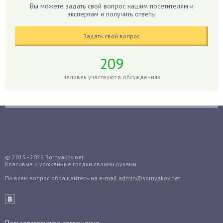
Вы можете задать свой вопрос нашим посетителям и
Годжи
экспертам и получить ответы
Голубика
Задать свой вопрос
Горох
Гортензия
209
Гранат
человек участвуют в обсуждениях
Грибы
Груша
Груши
Грядки
Гуава
Гузмания
© 2015–2026
Sornyakov.net
Красивые и урожайные грядки своими руками
Дайкон
По всем вопрос обращайтесь
на e-mail admin@sornyakov.net
Декабрист
Дельфиниум
Дендробиум
Денежное дерево