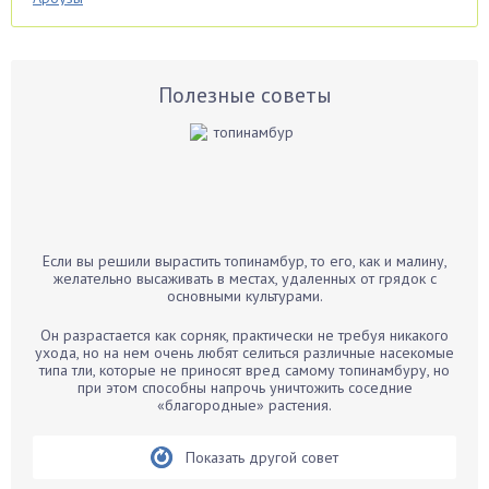
Аспарагус
Астры
Базилик
Полезные советы
Баклажаны
Бальзамин
Бамбук
Банан
Барбарис
Если вы решили вырастить топинамбур, то его, как и малину,
Бархатцы
желательно высаживать в местах, удаленных от грядок с
основными культурами.
Бегония
Белые грибы
Он разрастается как сорняк, практически не требуя никакого
ухода, но на нем очень любят селиться различные насекомые
Бирючина
типа тли, которые не приносят вред самому топинамбуру, но
при этом способны напрочь уничтожить соседние
Бобовые
«благородные» растения.
Боярышнык
Бруннера
Показать другой совет
Брусника