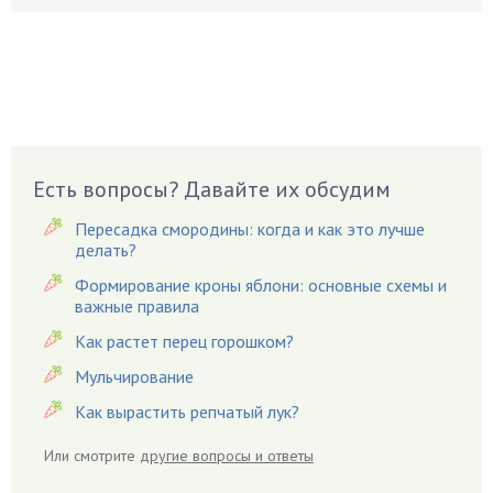
Бузина
Вазоны
Вешенки
Виноград
Вишня
Вредители
Есть вопросы? Давайте их обсудим
Гардения
Пересадка смородины: когда и как это лучше
Гацания
делать?
Гвоздики
Формирование кроны яблони: основные схемы и
важные правила
Георгины
Герань
Как растет перец горошком?
Гиацинт
Мульчирование
Гибискус
Как вырастить репчатый лук?
Гиппеаструм
Или смотрите
другие вопросы и ответы
Гладиолусы
Глоксиния