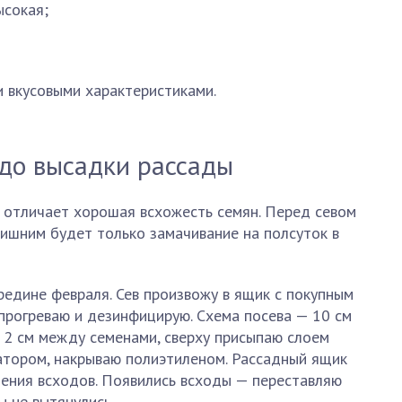
ысокая;
 вкусовыми характеристиками.
 до высадки рассады
 отличает хорошая всхожесть семян. Перед севом
лишним будет только замачивание на полсуток в
редине февраля. Сев произвожу в ящик с покупным
прогреваю и дезинфицирую. Схема посева — 10 см
 2 см между семенами, сверху присыпаю слоем
атором, накрываю полиэтиленом. Рассадный ящик
ения всходов. Появились всходы — переставляю
ы не вытянулись.