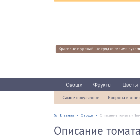
Красивые и урожайные грядки своими рукам
Овощи
Фрукты
Цветы
Самое популярное
Вопросы и отве
Главная
Овощи
Описание томата «Пин
Описание томата