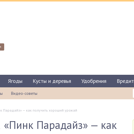
и
Ягоды
Кусты и деревья
Удобрения
Вредит
ты
Видео-советы
к Парадайз» — как получить хороший урожай
 «Пинк Парадайз» — как