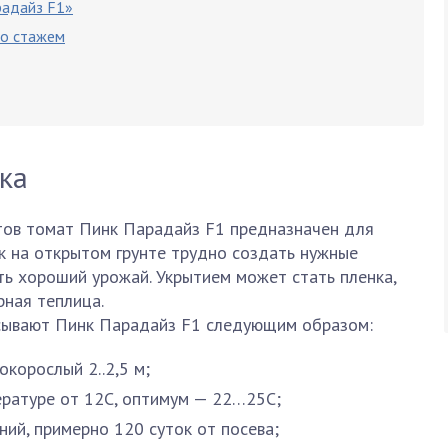
радайз F1»
со стажем
ка
тов томат Пинк Парадайз F1 предназначен для
к на открытом грунте трудно создать нужные
ить хороший урожай. Укрытием может стать пленка,
рная теплица.
сывают Пинк Парадайз F1 следующим образом:
корослый 2..2,5 м;
ературе от 12С, оптимум — 22…25С;
ний, примерно 120 суток от посева;