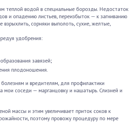
ом теплой водой в специальные борозды. Недостаток
дов и опадению листьев, переизбыток — к загниванию
 взрыхлить, сорняки выполоть, сухие, желтые,
ередуя удобрения:
образования завязей;
ения плодоношения.
 болезням и вредителям, для профилактики
а мои соседи — марганцовку и нашатырь. Слизней и
ной массы и этим увеличивает приток соков к
урожайности, поэтому провожу процедуру по мере