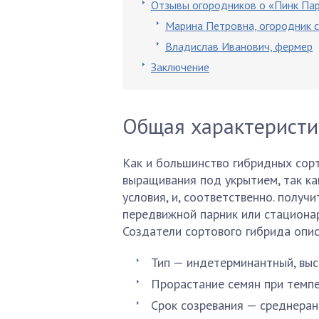
Отзывы огородников о «Пинк Па
Марина Петровна, огородник 
Владислав Иванович, фермер
Заключение
Общая характеристи
Как и большинство гибридных сор
выращивания под укрытием, так ка
условия, и, соответственно. получ
передвижной парник или стациона
Создатели сортового гибрида опи
Тип — индетерминантный, высо
Прорастание семян при темп
Срок созревания — среднеран