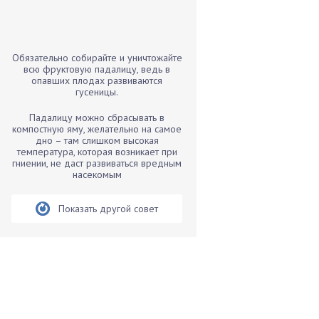
Бамбук
Банан
Барбарис
Обязательно собирайте и уничтожайте
Бархатцы
всю фруктовую падалицу, ведь в
опавших плодах развиваются
Бегония
гусеницы.
Белые грибы
Падалицу можно сбрасывать в
Бирючина
компостную яму, желательно на самое
дно – там слишком высокая
Бобовые
температура, которая возникает при
гниении, не даст развиваться вредным
Боярышнык
насекомым
Бруннера
Брусника
Показать другой совет
Бузина
Вазоны
Вешенки
Виноград
Вишня