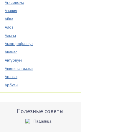
Аглаонема
Азалия
Айва
Алоэ
Алыча
Аморфофаллус
Ананас
Антуриум
Анютины глазки
Арахис
Арбузы
Аспарагус
Астры
Базилик
Полезные советы
Баклажаны
Бальзамин