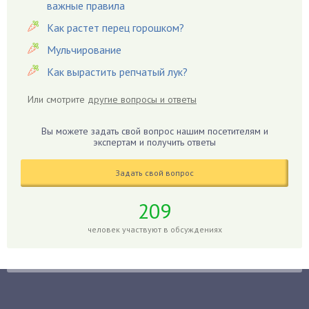
важные правила
Гардения
Гацания
Как растет перец горошком?
Гвоздики
Мульчирование
Георгины
Как вырастить репчатый лук?
Герань
Или смотрите
другие вопросы и ответы
Гиацинт
Гибискус
Вы можете задать свой вопрос нашим посетителям и
Гиппеаструм
экспертам и получить ответы
Гладиолусы
Задать свой вопрос
Глоксиния
Годжи
209
Голубика
человек участвуют в обсуждениях
Горох
Гортензия
Гранат
Грибы