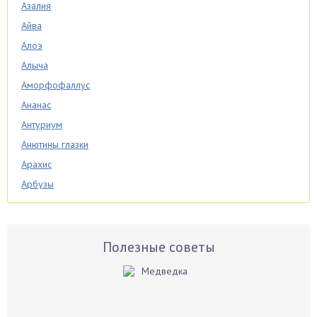
Азалия
Айва
Алоэ
Алыча
Аморфофаллус
Ананас
Антуриум
Анютины глазки
Арахис
Арбузы
Аспарагус
Астры
Базилик
Полезные советы
Баклажаны
Бальзамин
Бамбук