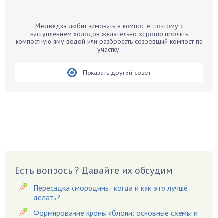
Банан
Барбарис
Медведка любит зимовать в компосте, поэтому с
Бархатцы
наступлением холодов желательно хорошо пролить
компостную яму водой или разбросать созревший компост по
Бегония
участку.
Белые грибы
Бирючина
Показать другой совет
Бобовые
Боярышнык
Бруннера
Брусника
Бузина
Вазоны
Вешенки
Есть вопросы? Давайте их обсудим
Виноград
Пересадка смородины: когда и как это лучше
Вишня
делать?
Вредители
Формирование кроны яблони: основные схемы и