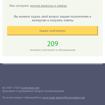
Гибискус
Или смотрите
другие вопросы и ответы
Гиппеаструм
Гладиолусы
Вы можете задать свой вопрос нашим посетителям и
экспертам и получить ответы
Глоксиния
Годжи
Задать свой вопрос
Голубика
Горох
209
Гортензия
человек участвуют в обсуждениях
Гранат
Грибы
Груша
Груши
Грядки
Гуава
© 2015–2026
Sornyakov.net
Красивые и урожайные грядки своими руками
Гузмания
По всем вопрос обращайтесь
на e-mail admin@sornyakov.net
Дайкон