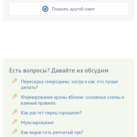
Бобовые
Показать другой совет
Боярышнык
Бруннера
Брусника
Бузина
Вазоны
Вешенки
Виноград
Есть вопросы? Давайте их обсудим
Вишня
Вредители
Пересадка смородины: когда и как это лучше
Гардения
делать?
Гацания
Формирование кроны яблони: основные схемы и
важные правила
Гвоздики
Как растет перец горошком?
Георгины
Герань
Мульчирование
Гиацинт
Как вырастить репчатый лук?