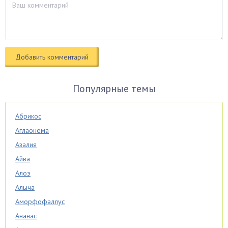
Популярные темы
Абрикос
Аглаонема
Азалия
Айва
Алоэ
Алыча
Аморфофаллус
Ананас