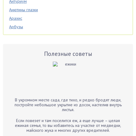
Антуриум
Анютины глазки
Арахис
Арбузы
Аспарагус
Астры
Базилик
Полезные советы
Баклажаны
Бальзамин
Бамбук
Банан
Барбарис
В укромном месте сада, где тихо, и редко бродят люди,
Бархатцы
постройте небольшое укрытие из досок, настелив внутрь
листья.
Бегония
Белые грибы
Если повезет и там поселится еж, а еще лучше – целая
ежиная семья, то вы избавитесь на участке от медведки,
Бирючина
майского жука и многих других вредителей.