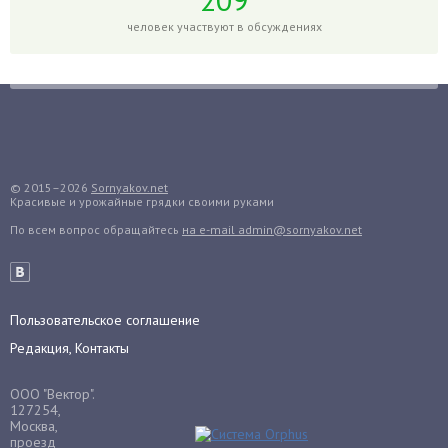
Годжи
человек участвуют в обсуждениях
Голубика
Горох
Гортензия
Гранат
Грибы
Груша
© 2015–2026
Sornyakov.net
Красивые и урожайные грядки своими руками
Груши
По всем вопрос обращайтесь
на e-mail admin@sornyakov.net
Грядки
Гуава
Гузмания
Пользовательское соглашение
Дайкон
Редакция, Контакты
Декабрист
Дельфиниум
ООО "Вектор".
Дендробиум
127254,
Москва,
Денежное дерево
проезд