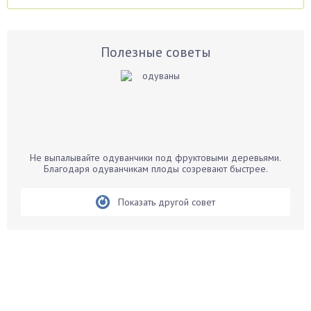
Аспарагус
Астры
Базилик
Полезные советы
Баклажаны
Бальзамин
Бамбук
Банан
Барбарис
Не выпалывайте одуванчики под фруктовыми деревьями.
Бархатцы
Благодаря одуванчикам плоды созревают быстрее.
Бегония
Показать другой совет
Белые грибы
Бирючина
Бобовые
Боярышнык
Бруннера
Брусника