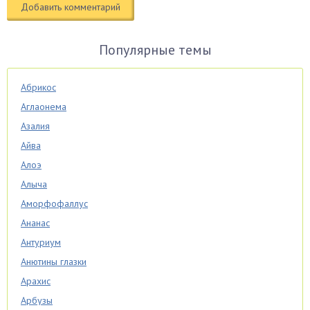
Популярные темы
Абрикос
Аглаонема
Азалия
Айва
Алоэ
Алыча
Аморфофаллус
Ананас
Антуриум
Анютины глазки
Арахис
Арбузы