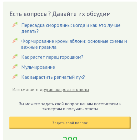
Бузина
Есть вопросы? Давайте их обсудим
Вазоны
Вешенки
Пересадка смородины: когда и как это лучше
Виноград
делать?
Вишня
Формирование кроны яблони: основные схемы и
важные правила
Вредители
Как растет перец горошком?
Гардения
Гацания
Мульчирование
Гвоздики
Как вырастить репчатый лук?
Георгины
Или смотрите
другие вопросы и ответы
Герань
Гиацинт
Вы можете задать свой вопрос нашим посетителям и
экспертам и получить ответы
Гибискус
Гиппеаструм
Задать свой вопрос
Гладиолусы
Глоксиния
209