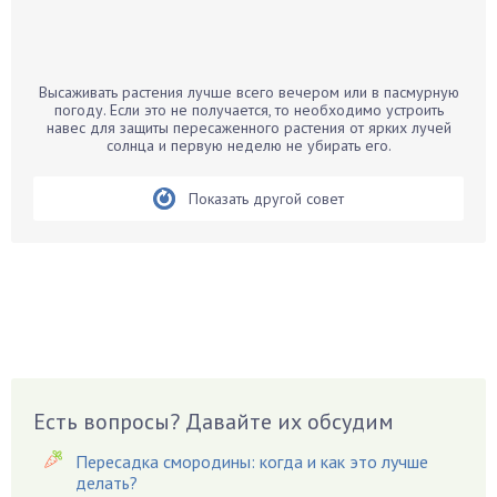
Бамбук
Банан
Барбарис
Высаживать растения лучше всего вечером или в пасмурную
Бархатцы
погоду. Если это не получается, то необходимо устроить
навес для защиты пересаженного растения от ярких лучей
Бегония
солнца и первую неделю не убирать его.
Белые грибы
Бирючина
Показать другой совет
Бобовые
Боярышнык
Бруннера
Брусника
Бузина
Вазоны
Вешенки
Есть вопросы? Давайте их обсудим
Виноград
Пересадка смородины: когда и как это лучше
Вишня
делать?