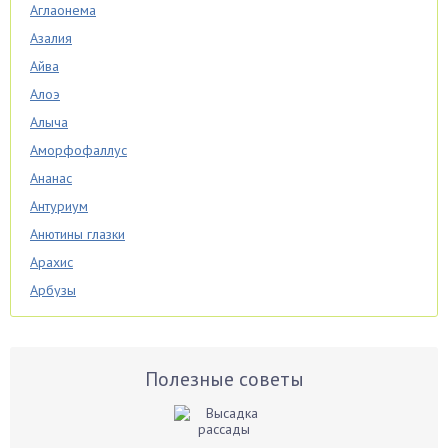
Аглаонема
Азалия
Айва
Алоэ
Алыча
Аморфофаллус
Ананас
Антуриум
Анютины глазки
Арахис
Арбузы
Аспарагус
Астры
Базилик
Полезные советы
Баклажаны
Бальзамин