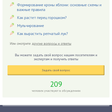
Вредители
Формирование кроны яблони: основные схемы и
важные правила
Гардения
Гацания
Как растет перец горошком?
Гвоздики
Мульчирование
Георгины
Как вырастить репчатый лук?
Герань
Или смотрите
другие вопросы и ответы
Гиацинт
Гибискус
Вы можете задать свой вопрос нашим посетителям и
Гиппеаструм
экспертам и получить ответы
Гладиолусы
Задать свой вопрос
Глоксиния
Годжи
209
Голубика
человек участвуют в обсуждениях
Горох
Гортензия
Гранат