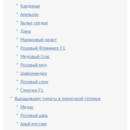
Кардинал
Апельсин
Бычье сердце
Дина
Малиновый гигант
Розовый Фламинго F1
Медовый Спас
Розовый мед
Цифомандра
Розовый слон
Сумочка F1
Выращиваем томаты в пленочной теплице
Мидас
Розовый царь
Алый мустанг