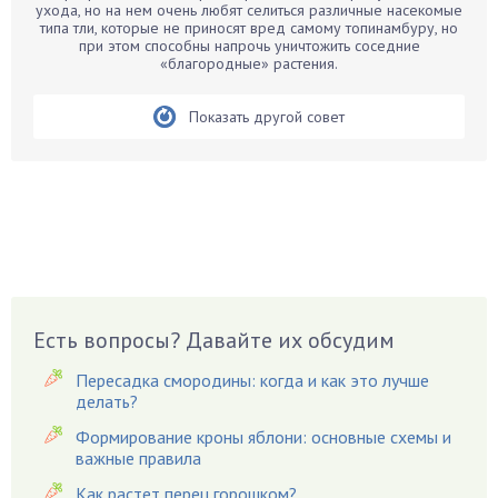
ухода, но на нем очень любят селиться различные насекомые
Бирючина
типа тли, которые не приносят вред самому топинамбуру, но
при этом способны напрочь уничтожить соседние
Бобовые
«благородные» растения.
Боярышнык
Бруннера
Показать другой совет
Брусника
Бузина
Вазоны
Вешенки
Виноград
Вишня
Вредители
Есть вопросы? Давайте их обсудим
Гардения
Пересадка смородины: когда и как это лучше
Гацания
делать?
Гвоздики
Формирование кроны яблони: основные схемы и
важные правила
Георгины
Герань
Как растет перец горошком?