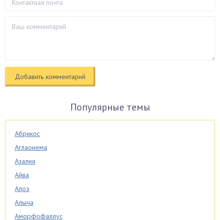
Популярные темы
Абрикос
Аглаонема
Азалия
Айва
Алоэ
Алыча
Аморфофаллус