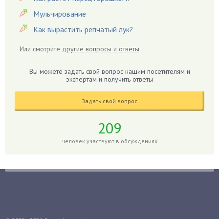
Гиацинт
Мульчирование
Гибискус
Как вырастить репчатый лук?
Гиппеаструм
Или смотрите
другие вопросы и ответы
Гладиолусы
Глоксиния
Вы можете задать свой вопрос нашим посетителям и
Годжи
экспертам и получить ответы
Голубика
Задать свой вопрос
Горох
Гортензия
209
Гранат
человек участвуют в обсуждениях
Грибы
Груша
Груши
Грядки
Гуава
Гузмания