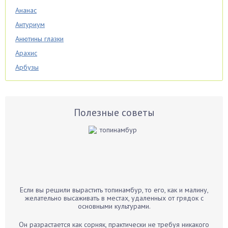
Ананас
Антуриум
Анютины глазки
Арахис
Арбузы
Аспарагус
Астры
Базилик
Полезные советы
Баклажаны
Бальзамин
Бамбук
Банан
Барбарис
Если вы решили вырастить топинамбур, то его, как и малину,
Бархатцы
желательно высаживать в местах, удаленных от грядок с
основными культурами.
Бегония
Белые грибы
Он разрастается как сорняк, практически не требуя никакого