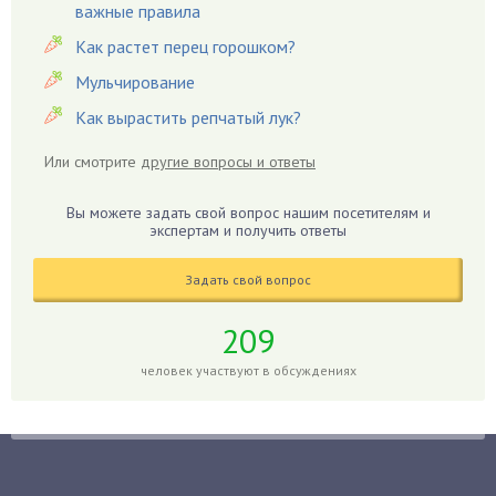
важные правила
Гвоздики
Как растет перец горошком?
Георгины
Герань
Мульчирование
Гиацинт
Как вырастить репчатый лук?
Гибискус
Или смотрите
другие вопросы и ответы
Гиппеаструм
Гладиолусы
Вы можете задать свой вопрос нашим посетителям и
экспертам и получить ответы
Глоксиния
Годжи
Задать свой вопрос
Голубика
Горох
209
Гортензия
человек участвуют в обсуждениях
Гранат
Грибы
Груша
Груши