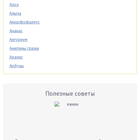
Алоэ
Алыча
Аморфофаллус
Ананас
Антуриум
Анютины глазки
Арахис
Арбузы
Аспарагус
Астры
Базилик
Полезные советы
Баклажаны
Бальзамин
Бамбук
Банан
Барбарис