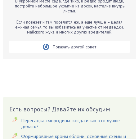
В укромном месте сада, где тихо, и редко бродят люди,
Бархатцы
постройте небольшое укрытие из досок, настелив внутрь
листья.
Бегония
Белые грибы
Если повезет и там поселится еж, а еще лучше – целая
ежиная семья, то вы избавитесь на участке от медведки,
Бирючина
майского жука и многих других вредителей.
Бобовые
Показать другой совет
Боярышнык
Бруннера
Брусника
Бузина
Вазоны
Вешенки
Виноград
Есть вопросы? Давайте их обсудим
Вишня
Вредители
Пересадка смородины: когда и как это лучше
Гардения
делать?
Гацания
Формирование кроны яблони: основные схемы и