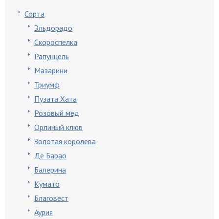
Сорта
Эльдорадо
Скороспелка
Рапунцель
Мазарини
Триумф
Пузата Хата
Розовый мед
Орлиный клюв
Золотая королева
Де Барао
Балерина
Кумато
Благовест
Аурия