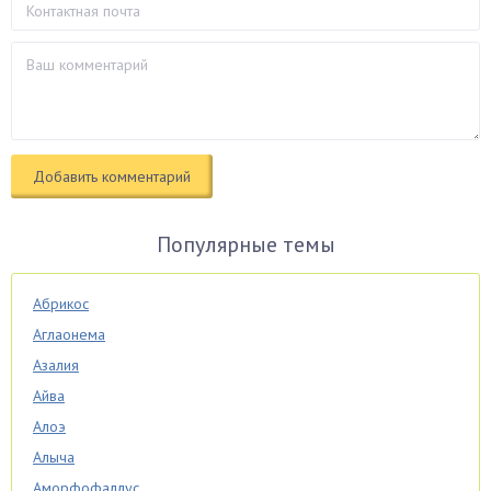
Популярные темы
Абрикос
Аглаонема
Азалия
Айва
Алоэ
Алыча
Аморфофаллус