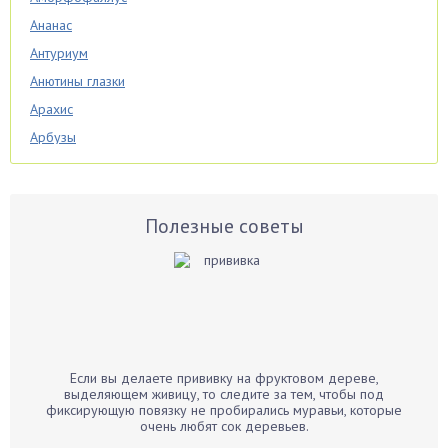
Ананас
Антуриум
Анютины глазки
Арахис
Арбузы
Аспарагус
Астры
Базилик
Полезные советы
Баклажаны
Бальзамин
Бамбук
Банан
Барбарис
Если вы делаете прививку на фруктовом дереве,
Бархатцы
выделяющем живицу, то следите за тем, чтобы под
фиксирующую повязку не пробирались муравьи, которые
Бегония
очень любят сок деревьев.
Белые грибы