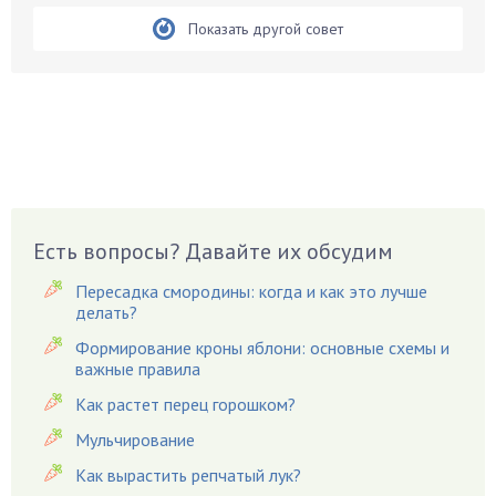
Бирючина
Показать другой совет
Бобовые
Боярышнык
Бруннера
Брусника
Бузина
Вазоны
Вешенки
Есть вопросы? Давайте их обсудим
Виноград
Пересадка смородины: когда и как это лучше
Вишня
делать?
Вредители
Формирование кроны яблони: основные схемы и
важные правила
Гардения
Гацания
Как растет перец горошком?
Гвоздики
Мульчирование
Георгины
Как вырастить репчатый лук?
Герань