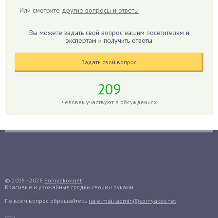
Или смотрите
другие вопросы и ответы
Гиацинт
Гибискус
Вы можете задать свой вопрос нашим посетителям и
Гиппеаструм
экспертам и получить ответы
Гладиолусы
Задать свой вопрос
Глоксиния
Годжи
209
Голубика
человек участвуют в обсуждениях
Горох
Гортензия
Гранат
Грибы
Груша
Груши
© 2015–2026
Sornyakov.net
Красивые и урожайные грядки своими руками
Грядки
По всем вопрос обращайтесь
на e-mail admin@sornyakov.net
Гуава
Гузмания