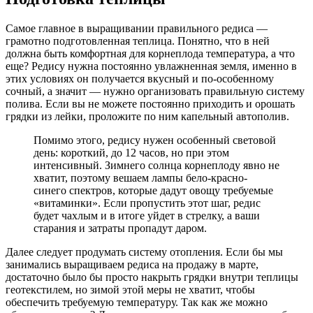
Самое главное в выращивании правильного редиса —
грамотно подготовленная теплица. Понятно, что в ней
должна быть комфортная для корнеплода температура, а что
еще? Редису нужна постоянно увлажненная земля, именно в
этих условиях он получается вкусный и по-особенному
сочный, а значит — нужно организовать правильную систему
полива. Если вы не можете постоянно приходить и орошать
грядки из лейки, проложите по ним капельный автополив.
Помимо этого, редису нужен особенный световой
день: короткий, до 12 часов, но при этом
интенсивный. Зимнего солнца корнеплоду явно не
хватит, поэтому вешаем лампы бело-красно-
синего спектров, которые дадут овощу требуемые
«витаминки». Если пропустить этот шаг, редис
будет чахлым и в итоге уйдет в стрелку, а ваши
старания и затраты пропадут даром.
Далее следует продумать систему отопления. Если бы мы
занимались выращиваем редиса на продажу в марте,
достаточно было бы просто накрыть грядки внутри теплицы
геотекстилем, но зимой этой меры не хватит, чтобы
обеспечить требуемую температуру. Так как же можно