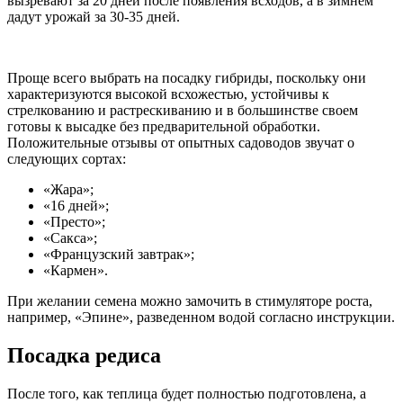
вызревают за 20 дней после появления всходов, а в зимнем
дадут урожай за 30-35 дней.
Проще всего выбрать на посадку гибриды, поскольку они
характеризуются высокой всхожестью, устойчивы к
стрелкованию и растрескиванию и в большинстве своем
готовы к высадке без предварительной обработки.
Положительные отзывы от опытных садоводов звучат о
следующих сортах:
«Жара»;
«16 дней»;
«Престо»;
«Сакса»;
«Французский завтрак»;
«Кармен».
При желании семена можно замочить в стимуляторе роста,
например, «Эпине», разведенном водой согласно инструкции.
Посадка редиса
После того, как теплица будет полностью подготовлена, а