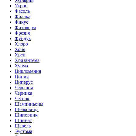
Увулярия
Укроп
Фасоль
Фиалка
Фикус
Фитоверм
Фрезия
Фундук
Хлоро
Хойя
Хрен
Хризантема
Хурма
Цикломения
Циния
Циперус
Черешня
Черника
Чеснок
Шампиньоны
Шелковица
Шиповник
Шпинат
Щавель
Эустома