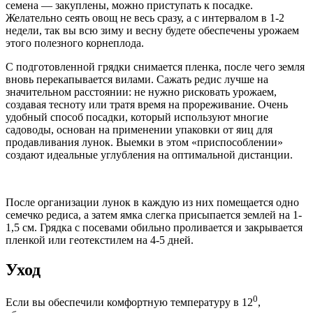
семена — закуплены, можно приступать к посадке.
Желательно сеять овощ не весь сразу, а с интервалом в 1-2
недели, так вы всю зиму и весну будете обеспечены урожаем
этого полезного корнеплода.
С подготовленной грядки снимается пленка, после чего земля
вновь перекапывается вилами. Сажать редис лучше на
значительном расстоянии: не нужно рисковать урожаем,
создавая тесноту или тратя время на прореживание. Очень
удобный способ посадки, который используют многие
садоводы, основан на применении упаковки от яиц для
продавливания лунок. Выемки в этом «приспособлении»
создают идеальные углубления на оптимальной дистанции.
После организации лунок в каждую из них помещается одно
семечко редиса, а затем ямка слегка присыпается землей на 1-
1,5 см. Грядка с посевами обильно проливается и закрывается
пленкой или геотекстилем на 4-5 дней.
Уход
0
Если вы обеспечили комфортную температуру в 12
,