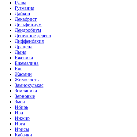
Гуава
Гузмания
Дайкон
Декабрист
Дельфиниум
Дендробиум
Денежное дерево
Диффенбахия
Драцена
Дыня
Ежевика
Ежемалина
Ель
Жасмин
Жимолость
Замиокулькас
Земляника
Зерновые
Змеи
Ибирь
Ива
Инжир
Ирга
Ирисы
Кабачки