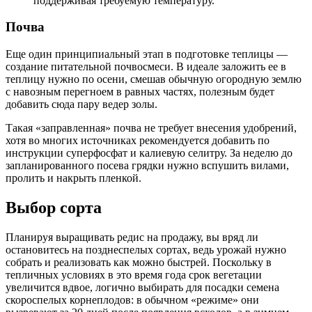
поддерживая требуемую температуру.
Почва
Еще один принципиальный этап в подготовке теплицы —
создание питательной почвосмеси. В идеале заложить ее в
теплицу нужно по осени, смешав обычную огородную землю
с навозным перегноем в равных частях, полезным будет
добавить сюда пару ведер золы.
Такая «заправленная» почва не требует внесения удобрений,
хотя во многих источниках рекомендуется добавить по
инструкции суперфосфат и калиевую селитру. За неделю до
запланированного посева грядки нужно вспушить вилами,
пролить и накрыть пленкой.
Выбор сорта
Планируя выращивать редис на продажу, вы вряд ли
остановитесь на позднеспелых сортах, ведь урожай нужно
собрать и реализовать как можно быстрей. Поскольку в
тепличных условиях в это время года срок вегетации
увеличится вдвое, логично выбирать для посадки семена
скороспелых корнеплодов: в обычном «режиме» они