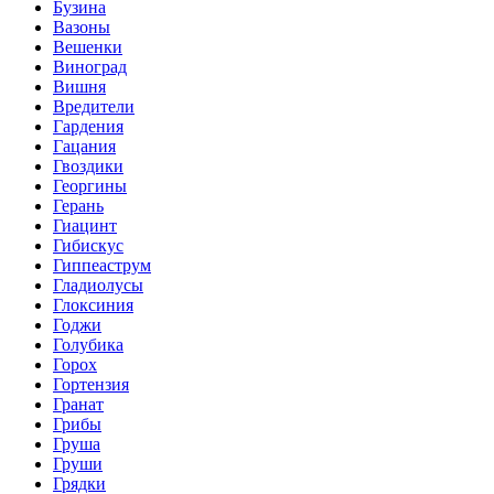
Бузина
Вазоны
Вешенки
Виноград
Вишня
Вредители
Гардения
Гацания
Гвоздики
Георгины
Герань
Гиацинт
Гибискус
Гиппеаструм
Гладиолусы
Глоксиния
Годжи
Голубика
Горох
Гортензия
Гранат
Грибы
Груша
Груши
Грядки