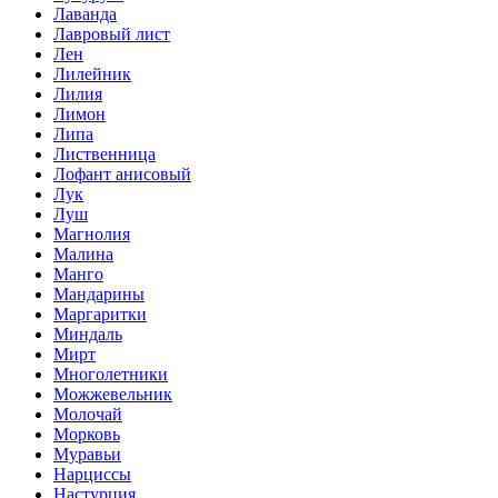
Лаванда
Лавровый лист
Лен
Лилейник
Лилия
Лимон
Липа
Лиственница
Лофант анисовый
Лук
Луш
Магнолия
Малина
Манго
Мандарины
Маргаритки
Миндаль
Мирт
Многолетники
Можжевельник
Молочай
Морковь
Муравьи
Нарциссы
Настурция