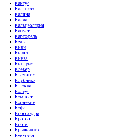
Кактус
Каланхоэ
Калина
Калла
Кальцеолярия
Капуста
Картофель
Кедр
Киви
Кизил
Кинза
Кипарис
Клевер
Клематис
Клубника
Клюква
Колеус
Компост
Корневин
Кофе
Кроссандра
Кротон
Кроты
Крыжовник
Кукуруза