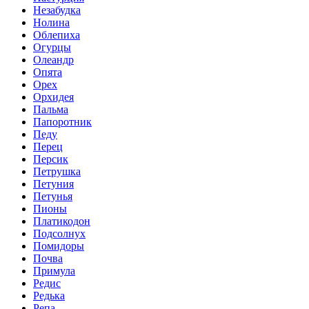
Незабудка
Нолина
Облепиха
Огурцы
Олеандр
Опята
Орех
Орхидея
Пальма
Папоротник
Педу
Перец
Персик
Петрушка
Петуния
Петунья
Пионы
Платикодон
Подсолнух
Помидоры
Почва
Примула
Редис
Редька
Репа