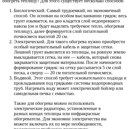
обогреть теплицу? Для этого существует несколько способов:
Биологический. Самый трудоемкий, но экономичный
способ. Он основан на особом выслаивании грядок: весь
грунт изымается, на дно кладется слой недопревшего
навоза (он и будет выделять требуемое тепло, обогревая
теплицу), далее формируется слой питательной
почвосмеси высотой 20 см.
Электрический. Для такого обогрева нужно приобрести
особый нагревательный кабель и защитные сетки.
Лишний грунт вывозится из теплицы, на ровную землю
выкладывается сетка, на нее — кабель, который снова
закрывается защитным материалом. После начинается
формирование грядок: на сетку рассыпается 5 см слой
песка, а сверху — 20 см питательной почвосмеси.
Водяной. Этот способ требует основательного подхода и
прокладывания под грядками системы водопроводных
труб. Нагревать воду может электрический бойлер или
самодельная печка с емкостью.
Также для обогрева можно использовать
электрические радиаторы, установленные в
разных концах теплицы или инфракрасные
обогреватели. Для экономии электричества вы
можете включать их по мере необходимости,