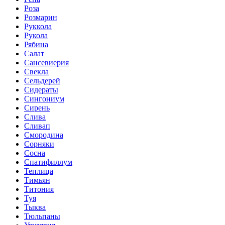
Роза
Розмарин
Руккола
Рукола
Рябина
Салат
Сансевиерия
Свекла
Сельдерей
Сидераты
Сингониум
Сирень
Слива
Сливап
Смородина
Сорняки
Сосна
Спатифиллум
Теплица
Тимьян
Титония
Туя
Тыква
Тюльпаны