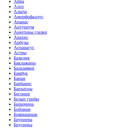
Айва
Алоэ
Алыча
Аморфофаллус
Ананас
Антуриум
Анютины глазки
Арахис
Арбузы
Аспарагус
Астры
Базилик
Баклажаны
Бальзамин
Бамбук
Банан
Барбарис
Бархатцы
Бегония
Белые грибы
Бирючина
Бобовые
Боярышнык
Бруннера
Брусника