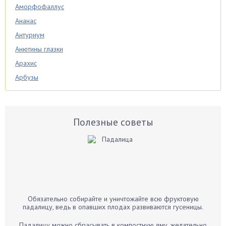
Аморфофаллус
Ананас
Антуриум
Анютины глазки
Арахис
Арбузы
Аспарагус
Астры
Базилик
Полезные советы
Баклажаны
Бальзамин
Бамбук
Банан
Барбарис
Обязательно собирайте и уничтожайте всю фруктовую
Бархатцы
падалицу, ведь в опавших плодах развиваются гусеницы.
Бегония
Падалицу можно сбрасывать в компостную яму, желательно