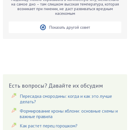
Белые грибы
на самое дно – там слишком высокая температура, которая
возникает при гниении, не даст развиваться вредным
Бирючина
насекомым
Бобовые
Показать другой совет
Боярышнык
Бруннера
Брусника
Бузина
Вазоны
Вешенки
Виноград
Есть вопросы? Давайте их обсудим
Вишня
Вредители
Пересадка смородины: когда и как это лучше
Гардения
делать?
Гацания
Формирование кроны яблони: основные схемы и
важные правила
Гвоздики
Как растет перец горошком?
Георгины