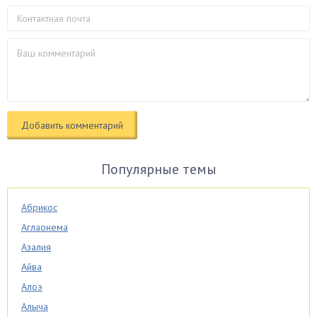
Популярные темы
Абрикос
Аглаонема
Азалия
Айва
Алоэ
Алыча