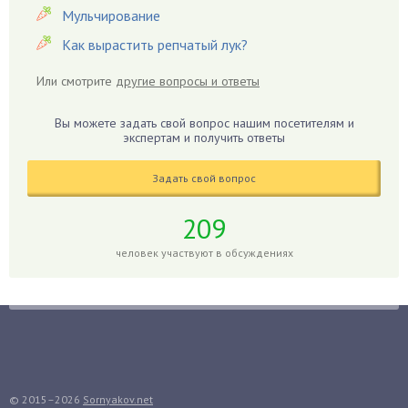
Герань
Мульчирование
Гиацинт
Как вырастить репчатый лук?
Гибискус
Или смотрите
другие вопросы и ответы
Гиппеаструм
Гладиолусы
Вы можете задать свой вопрос нашим посетителям и
экспертам и получить ответы
Глоксиния
Годжи
Задать свой вопрос
Голубика
Горох
209
Гортензия
человек участвуют в обсуждениях
Гранат
Грибы
Груша
Груши
Грядки
Гуава
© 2015–2026
Sornyakov.net