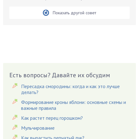
Бобовые
Показать другой совет
Боярышнык
Бруннера
Брусника
Бузина
Вазоны
Вешенки
Виноград
Есть вопросы? Давайте их обсудим
Вишня
Вредители
Пересадка смородины: когда и как это лучше
Гардения
делать?
Гацания
Формирование кроны яблони: основные схемы и
важные правила
Гвоздики
Как растет перец горошком?
Георгины
Герань
Мульчирование
Гиацинт
Как вырастить репчатый лук?