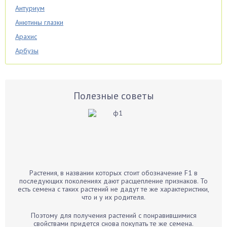
Антуриум
Анютины глазки
Арахис
Арбузы
Аспарагус
Астры
Базилик
Полезные советы
Баклажаны
Бальзамин
Бамбук
Банан
Барбарис
Растения, в названии которых стоит обозначение F1 в
Бархатцы
последующих поколениях дают расщепление признаков. То
есть семена с таких растений не дадут те же характеристики,
Бегония
что и у их родителя.
Белые грибы
Поэтому для получения растений с понравившимися
Бирючина
свойствами придется снова покупать те же семена.