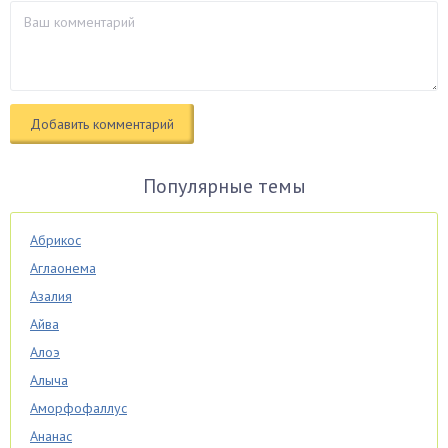
Популярные темы
Абрикос
Аглаонема
Азалия
Айва
Алоэ
Алыча
Аморфофаллус
Ананас