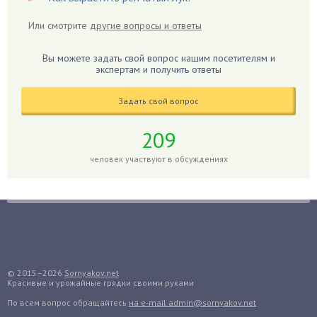
Гибискус
Или смотрите
другие вопросы и ответы
Гиппеаструм
Гладиолусы
Вы можете задать свой вопрос нашим посетителям и
экспертам и получить ответы
Глоксиния
Годжи
Задать свой вопрос
Голубика
Горох
209
Гортензия
человек участвуют в обсуждениях
Гранат
Грибы
Груша
Груши
Грядки
Гуава
© 2015–2026
Sornyakov.net
Красивые и урожайные грядки своими руками
Гузмания
По всем вопрос обращайтесь
на e-mail admin@sornyakov.net
Дайкон