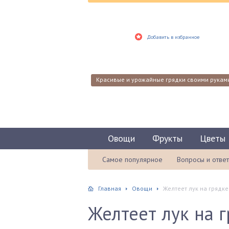
Добавить в избранное
Красивые и урожайные грядки своими рукам
Овощи
Фрукты
Цветы
Самое популярное
Вопросы и отве
Главная
Овощи
Желтеет лук на грядке
Желтеет лук на г