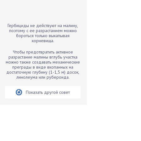
Бамбук
Банан
Барбарис
Гербициды не действуют на малину,
Бархатцы
поэтому с ее разрастанием можно
бороться только выкапывая
Бегония
корневища.
Белые грибы
Чтобы предотвратить активное
Бирючина
разрастание малины вглубь участка
можно также создавать механические
Бобовые
преграды в виде вкопанных на
достаточную глубину (1-1,5 м) досок,
Боярышнык
линолеума или рубероида.
Бруннера
Брусника
Показать другой совет
Бузина
Вазоны
Вешенки
Виноград
Вишня