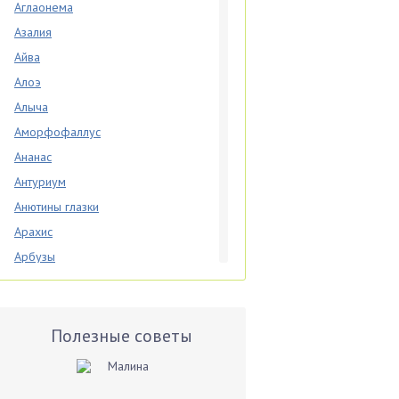
Аглаонема
Азалия
Айва
Алоэ
Алыча
Аморфофаллус
Ананас
Антуриум
Анютины глазки
Арахис
Арбузы
Аспарагус
Астры
Базилик
Полезные советы
Баклажаны
Бальзамин