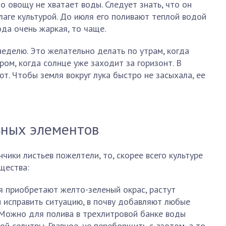
то овощу не хватает воды. Следует знать, что он
лаге культурой. До июля его поливают теплой водой
ода очень жаркая, то чаще.
неделю. Это желательно делать по утрам, когда
ром, когда солнце уже заходит за горизонт. В
т. Чтобы земля вокруг лука быстро не засыхала, ее
ьных элементов
нчики листьев пожелтели, то, скорее всего культуре
щества:
ья приобретают желто-зеленый окрас, растут
 исправить ситуацию, в почву добавляют любые
Можно для полива в трехлитровой банке воды
й селитры. Главное, не переборщить с азотом, а то