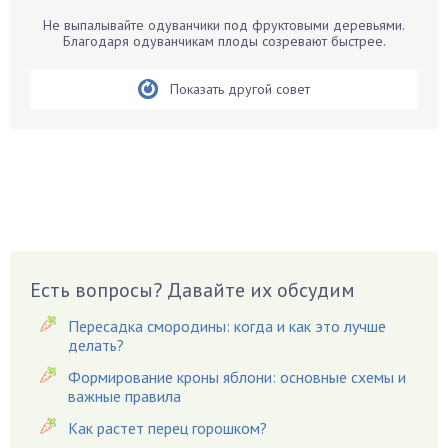
Барбарис
Не выпалывайте одуванчики под фруктовыми деревьями.
Бархатцы
Благодаря одуванчикам плоды созревают быстрее.
Бегония
Показать другой совет
Белые грибы
Бирючина
Бобовые
Боярышнык
Бруннера
Брусника
Бузина
Есть вопросы? Давайте их обсудим
Вазоны
Вешенки
Пересадка смородины: когда и как это лучше
Виноград
делать?
Вишня
Формирование кроны яблони: основные схемы и
важные правила
Вредители
Как растет перец горошком?
Гардения