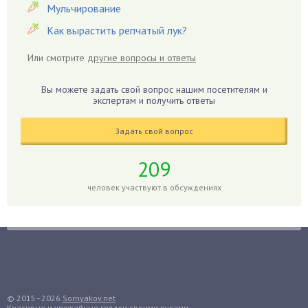
Гацания
Мульчирование
Гвоздики
Как вырастить репчатый лук?
Георгины
Или смотрите
другие вопросы и ответы
Герань
Гиацинт
Вы можете задать свой вопрос нашим посетителям и
экспертам и получить ответы
Гибискус
Гиппеаструм
Задать свой вопрос
Гладиолусы
Глоксиния
209
Годжи
человек участвуют в обсуждениях
Голубика
Горох
Гортензия
Гранат
Грибы
Груша
© 2015–2026
Sornyakov.net
Красивые и урожайные грядки своими руками