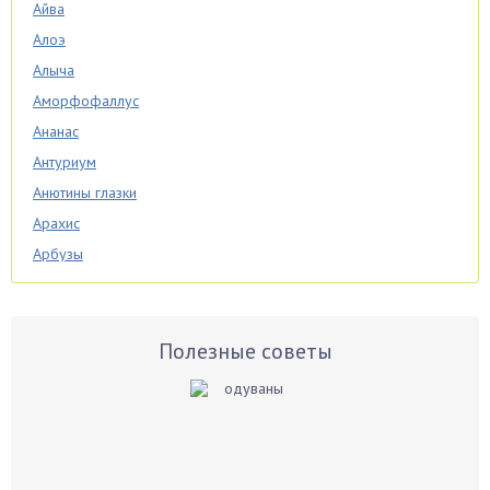
Айва
Алоэ
Алыча
Аморфофаллус
Ананас
Антуриум
Анютины глазки
Арахис
Арбузы
Аспарагус
Астры
Базилик
Полезные советы
Баклажаны
Бальзамин
Бамбук
Банан