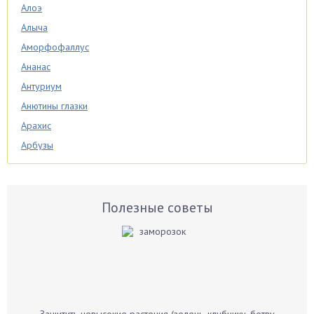
Алоэ
Алыча
Аморфофаллус
Ананас
Антуриум
Анютины глазки
Арахис
Арбузы
Аспарагус
Астры
Базилик
Полезные советы
Баклажаны
Бальзамин
Бамбук
Банан
Барбарис