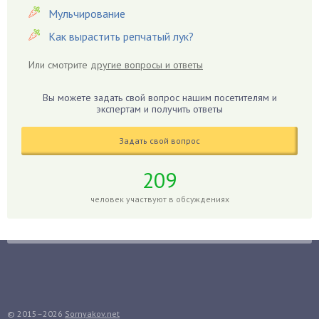
Гвоздики
Мульчирование
Георгины
Как вырастить репчатый лук?
Герань
Или смотрите
другие вопросы и ответы
Гиацинт
Гибискус
Вы можете задать свой вопрос нашим посетителям и
Гиппеаструм
экспертам и получить ответы
Гладиолусы
Задать свой вопрос
Глоксиния
Годжи
209
Голубика
человек участвуют в обсуждениях
Горох
Гортензия
Гранат
Грибы
Груша
Груши
© 2015–2026
Sornyakov.net