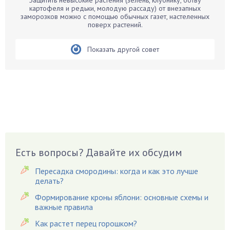
Защитить невысокие растения (зелень, клубнику, ботву
Бархатцы
картофеля и редьки, молодую рассаду) от внезапных
заморозков можно с помощью обычных газет, настеленных
Бегония
поверх растений.
Белые грибы
Бирючина
Показать другой совет
Бобовые
Боярышнык
Бруннера
Брусника
Бузина
Вазоны
Вешенки
Есть вопросы? Давайте их обсудим
Виноград
Пересадка смородины: когда и как это лучше
Вишня
делать?
Вредители
Формирование кроны яблони: основные схемы и
важные правила
Гардения
Гацания
Как растет перец горошком?