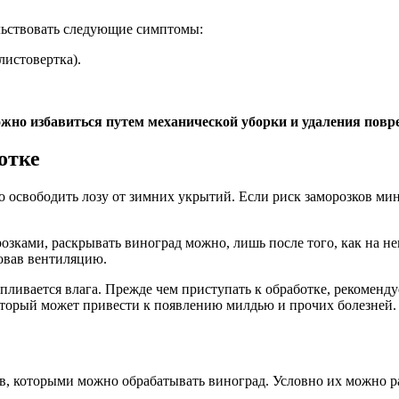
ельствовать следующие симптомы:
листовертка).
ожно избавиться путем механической уборки и удаления повр
отке
 освободить лозу от зимних укрытий. Если риск заморозков мин
зками, раскрывать виноград можно, лишь после того, как на нем
зовав вентиляцию.
капливается влага. Прежде чем приступать к обработке, рекомен
который может привести к появлению милдью и прочих болезней.
, которыми можно обрабатывать виноград. Условно их можно ра