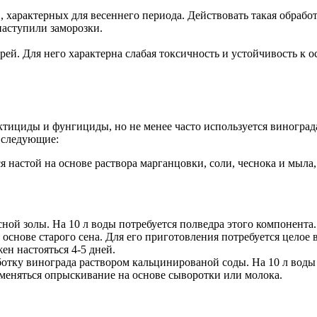
 характерных для весеннего периода. Действовать такая обработк
наступили заморозки.
ей. Для него характерна слабая токсичность и устойчивость к 
ктициды и фунгициды, но не менее часто используется виноград
 следующие:
настой на основе раствора марганцовки, соли, чеснока и мыла,
ной золы. На 10 л воды потребуется полведра этого компонента. 
основе старого сена. Для его приготовления потребуется целое в
ен настояться 4-5 дней.
тку винограда раствором кальцинированой соды. На 10 л воды эт
меняться опрыскивание на основе сыворотки или молока.