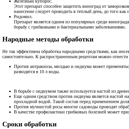
Железный купорос.
Этот препарат способен защитить виноград от заморозков,
нанесение следует проводить в теплый день, до того как 
Ридомил.
Препарат является одним из популярных среди виноградар
борьбу с грибковыми и бактериальными заболеваниями.
Народные методы обработки
Не так эффективна обработка народными средствами, как инсе
самостоятельно. К распространенным рецептам можно отнести
Против антракноза, милдью и оидиума может применяться 
разводятся в 10 л воды.
В борьбе с оидиумом также используется настой из древес
Еще одним средством против оидиума является настой на 
прохладной водой. Такой состав перед применением долж
Против мучнистой росы многие садоводы проводят обрабо
В качестве профилактики грибковых болезней может при
Сроки обработки