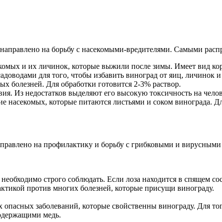
ых направлено на борьбу с насекомыми-вредителями. Самыми рас
комых и их личинок, которые выжили после зимы. Имеет вид ко
садоводами для того, чтобы избавить виноград от яиц, личинок 
ых болезней. Для обработки готовится 2-3% раствор.
ия. Из недостатков выделяют его высокую токсичность на челов
е насекомых, которые питаются листьями и соком винограда. Для
аправлено на профилактику и борьбу с грибковыми и вирусным
еобходимо строго соблюдать. Если лоза находится в спящем состо
ктикой против многих болезней, которые присущи винограду.
 опасных заболеваний, которые свойственны винограду. Для того
содержащими медь.