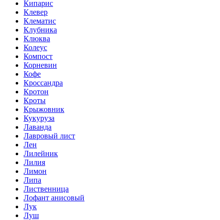
Кипарис
Клевер
Клематис
Клубника
Клюква
Колеус
Компост
Корневин
Кофе
Кроссандра
Кротон
Кроты
Крыжовник
Кукуруза
Лаванда
Лавровый лист
Лен
Лилейник
Лилия
Лимон
Липа
Лиственница
Лофант анисовый
Лук
Луш