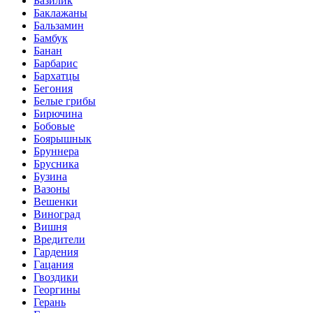
Базилик
Баклажаны
Бальзамин
Бамбук
Банан
Барбарис
Бархатцы
Бегония
Белые грибы
Бирючина
Бобовые
Боярышнык
Бруннера
Брусника
Бузина
Вазоны
Вешенки
Виноград
Вишня
Вредители
Гардения
Гацания
Гвоздики
Георгины
Герань