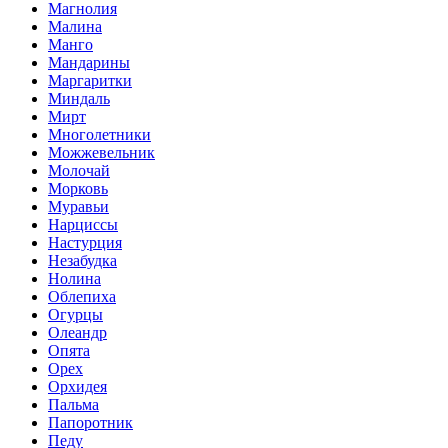
Магнолия
Малина
Манго
Мандарины
Маргаритки
Миндаль
Мирт
Многолетники
Можжевельник
Молочай
Морковь
Муравьи
Нарциссы
Настурция
Незабудка
Нолина
Облепиха
Огурцы
Олеандр
Опята
Орех
Орхидея
Пальма
Папоротник
Педу