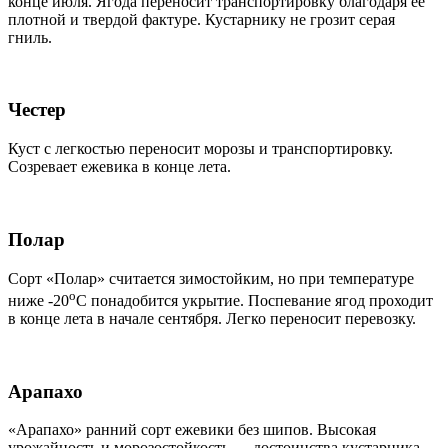
конце июля. Ягода переносит транспортировку благодаря ее
плотной и твердой фактуре. Кустарнику не грозит серая
гниль.
Честер
Куст с легкостью переносит морозы и транспортировку.
Созревает ежевика в конце лета.
Полар
Сорт «Полар» считается зимостойким, но при температуре
о
ниже -20
С понадобится укрытие. Поспевание ягод проходит
в конце лета в начале сентября. Легко переносит перевозку.
Арапахо
«Арапахо» ранний сорт ежевики без шипов. Высокая
урожайность и морозостойкость — достоинства кустарника.