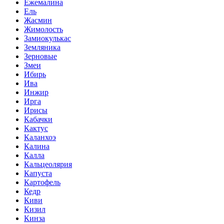
Ежемалина
Ель
Жасмин
Жимолость
Замиокулькас
Земляника
Зерновые
Змеи
Ибирь
Ива
Инжир
Ирга
Ирисы
Кабачки
Кактус
Каланхоэ
Калина
Калла
Кальцеолярия
Капуста
Картофель
Кедр
Киви
Кизил
Кинза