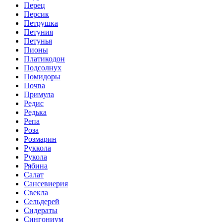
Перец
Персик
Петрушка
Петуния
Петунья
Пионы
Платикодон
Подсолнух
Помидоры
Почва
Примула
Редис
Редька
Репа
Роза
Розмарин
Руккола
Рукола
Рябина
Салат
Сансевиерия
Свекла
Сельдерей
Сидераты
Сингониум