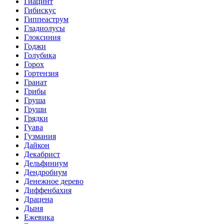
Гиацинт
Гибискус
Гиппеаструм
Гладиолусы
Глоксиния
Годжи
Голубика
Горох
Гортензия
Гранат
Грибы
Груша
Груши
Грядки
Гуава
Гузмания
Дайкон
Декабрист
Дельфиниум
Дендробиум
Денежное дерево
Диффенбахия
Драцена
Дыня
Ежевика