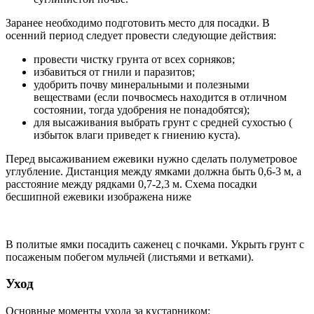
Заранее необходимо подготовить место для посадки. В
осенний период следует провести следующие действия:
провести чистку грунта от всех сорняков;
избавиться от гнили и паразитов;
удобрить почву минеральными и полезными
веществами (если почвосмесь находится в отличном
состоянии, тогда удобрения не понадобятся);
для высаживания выбрать грунт с средней сухостью (
избыток влаги приведет к гниению куста).
Перед высаживанием ежевики нужно сделать полуметровое
углубление. Дистанция между ямками должна быть 0,6-3 м, а
расстояние между рядками 0,7-2,3 м. Схема посадки
бесшипной ежевики изображена ниже
В политые ямки посадить саженец с почками. Укрыть грунт с
посаженым побегом мульчей (листьями и ветками).
Уход
Основные моменты ухода за кустарником: