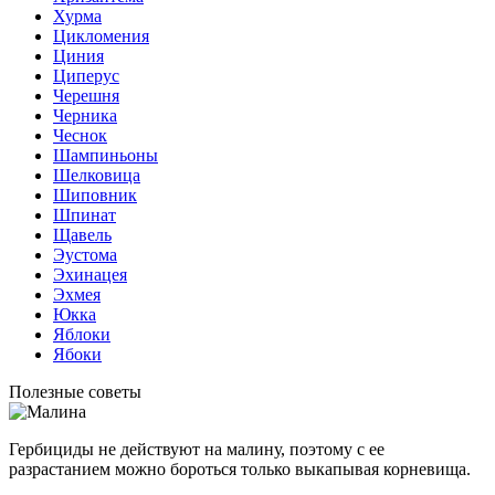
Хурма
Цикломения
Циния
Циперус
Черешня
Черника
Чеснок
Шампиньоны
Шелковица
Шиповник
Шпинат
Щавель
Эустома
Эхинацея
Эхмея
Юкка
Яблоки
Ябоки
Полезные советы
Гербициды не действуют на малину, поэтому с ее
разрастанием можно бороться только выкапывая корневища.