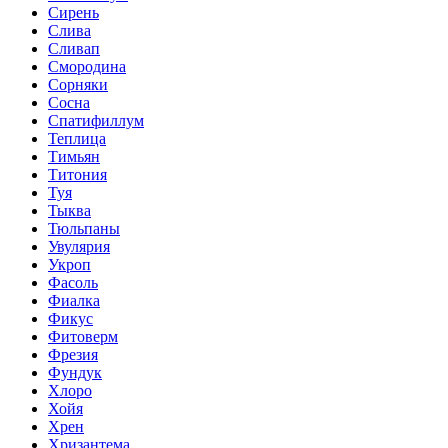
Сирень
Слива
Сливап
Смородина
Сорняки
Сосна
Спатифиллум
Теплица
Тимьян
Титония
Туя
Тыква
Тюльпаны
Увулярия
Укроп
Фасоль
Фиалка
Фикус
Фитоверм
Фрезия
Фундук
Хлоро
Хойя
Хрен
Хризантема