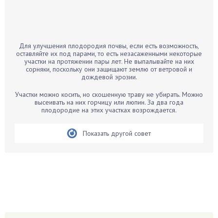
Бамбук
Банан
Барбарис
Для улучшения плодородия почвы, если есть возможность,
Бархатцы
оставляйте их под парами, то есть незасаженными некоторые
участки на протяжении пары лет. Не выпалывайте на них
Бегония
сорняки, поскольку они защищают землю от ветровой и
дождевой эрозии.
Белые грибы
Бирючина
Участки можно косить, но скошенную траву не убирать. Можно
высеивать на них горчицу или люпин. За два года
Бобовые
плодородие на этих участках возрождается.
Боярышнык
Бруннера
Показать другой совет
Брусника
Бузина
Вазоны
Вешенки
Виноград
Вишня