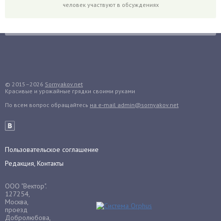
человек участвуют в обсуждениях
Грибы
Груша
Груши
Грядки
Гуава
Гузмания
© 2015–2026
Sornyakov.net
Красивые и урожайные грядки своими руками
Дайкон
По всем вопрос обращайтесь
на e-mail admin@sornyakov.net
Декабрист
Дельфиниум
Дендробиум
Денежное дерево
Пользовательское соглашение
Диффенбахия
Редакция, Контакты
Драцена
ООО "Вектор".
Дыня
127254,
Москва,
Ежевика
проезд
Добролюбова,
Ежемалина