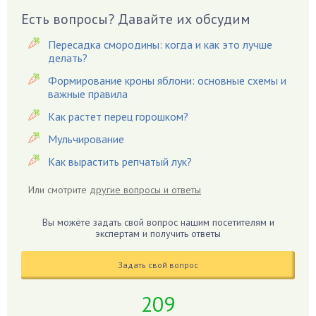
Вредители
Есть вопросы? Давайте их обсудим
Гардения
Пересадка смородины: когда и как это лучше
Гацания
делать?
Гвоздики
Формирование кроны яблони: основные схемы и
важные правила
Георгины
Герань
Как растет перец горошком?
Гиацинт
Мульчирование
Гибискус
Как вырастить репчатый лук?
Гиппеаструм
Или смотрите
другие вопросы и ответы
Гладиолусы
Глоксиния
Вы можете задать свой вопрос нашим посетителям и
Годжи
экспертам и получить ответы
Голубика
Задать свой вопрос
Горох
Гортензия
209
Гранат