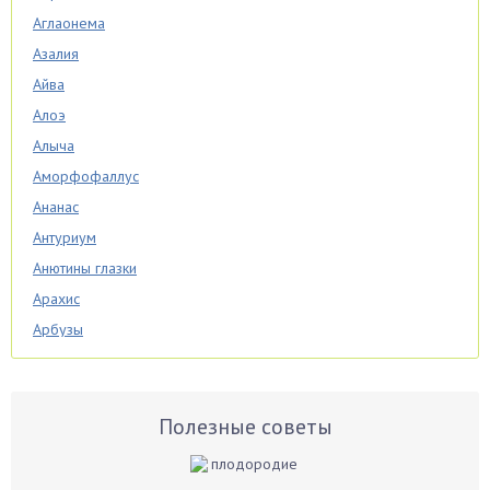
Аглаонема
Азалия
Айва
Алоэ
Алыча
Аморфофаллус
Ананас
Антуриум
Анютины глазки
Арахис
Арбузы
Аспарагус
Астры
Базилик
Полезные советы
Баклажаны
Бальзамин