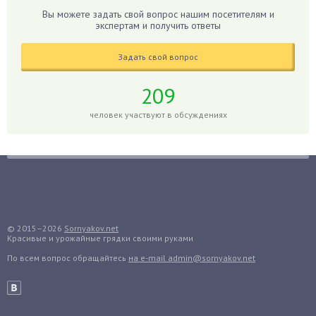
Гибискус
Вы можете задать свой вопрос нашим посетителям и
Гиппеаструм
экспертам и получить ответы
Гладиолусы
Задать свой вопрос
Глоксиния
Годжи
209
Голубика
человек участвуют в обсуждениях
Горох
Гортензия
Гранат
Грибы
Груша
Груши
© 2015–2026
Sornyakov.net
Красивые и урожайные грядки своими руками
Грядки
По всем вопрос обращайтесь
на e-mail admin@sornyakov.net
Гуава
Гузмания
Дайкон