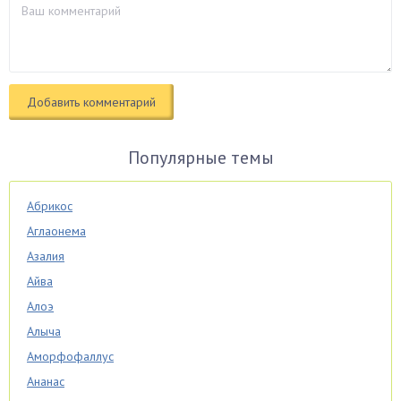
Популярные темы
Абрикос
Аглаонема
Азалия
Айва
Алоэ
Алыча
Аморфофаллус
Ананас