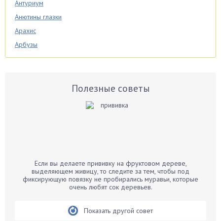
Антуриум
Анютины глазки
Арахис
Арбузы
Аспарагус
Астры
Базилик
Полезные советы
Баклажаны
Бальзамин
Бамбук
Банан
Барбарис
Если вы делаете прививку на фруктовом дереве,
Бархатцы
выделяющем живицу, то следите за тем, чтобы под
фиксирующую повязку не пробирались муравьи, которые
Бегония
очень любят сок деревьев.
Белые грибы
Бирючина
Показать другой совет