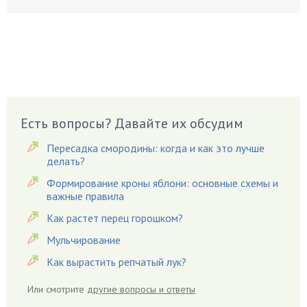
Бобовые
Боярышнык
Бруннера
Брусника
Бузина
Вазоны
Вешенки
Есть вопросы? Давайте их обсудим
Виноград
Пересадка смородины: когда и как это лучше
Вишня
делать?
Вредители
Формирование кроны яблони: основные схемы и
важные правила
Гардения
Гацания
Как растет перец горошком?
Гвоздики
Мульчирование
Георгины
Как вырастить репчатый лук?
Герань
Или смотрите
другие вопросы и ответы
Гиацинт