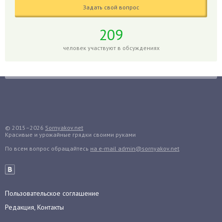
Глоксиния
Задать свой вопрос
Годжи
209
Голубика
Горох
человек участвуют в обсуждениях
Гортензия
Гранат
Грибы
Груша
Груши
© 2015–2026
Sornyakov.net
Грядки
Красивые и урожайные грядки своими руками
Гуава
По всем вопрос обращайтесь
на e-mail admin@sornyakov.net
Гузмания
Дайкон
Декабрист
Пользовательское соглашение
Дельфиниум
Редакция, Контакты
Дендробиум