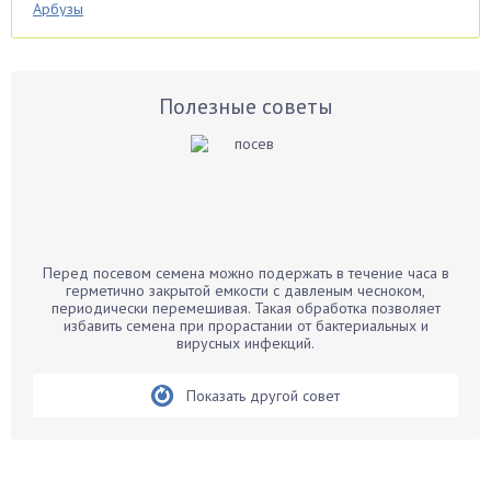
Арбузы
Аспарагус
Астры
Базилик
Полезные советы
Баклажаны
Бальзамин
Бамбук
Банан
Барбарис
Перед посевом семена можно подержать в течение часа в
Бархатцы
герметично закрытой емкости с давленым чесноком,
периодически перемешивая. Такая обработка позволяет
Бегония
избавить семена при прорастании от бактериальных и
вирусных инфекций.
Белые грибы
Бирючина
Показать другой совет
Бобовые
Боярышнык
Бруннера