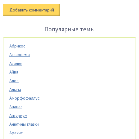
Популярные темы
Абрикос
Аглаонема
Азалия
Айва
Алоэ
Алыча
Аморфофаллус
Ананас
Антуриум
Анютины глазки
Арахис