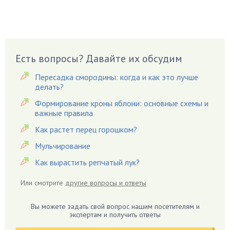
Брусника
Бузина
Вазоны
Вешенки
Есть вопросы? Давайте их обсудим
Виноград
Вишня
Пересадка смородины: когда и как это лучше
делать?
Вредители
Формирование кроны яблони: основные схемы и
Гардения
важные правила
Гацания
Как растет перец горошком?
Гвоздики
Мульчирование
Георгины
Как вырастить репчатый лук?
Герань
Гиацинт
Или смотрите
другие вопросы и ответы
Гибискус
Гиппеаструм
Вы можете задать свой вопрос нашим посетителям и
экспертам и получить ответы
Гладиолусы