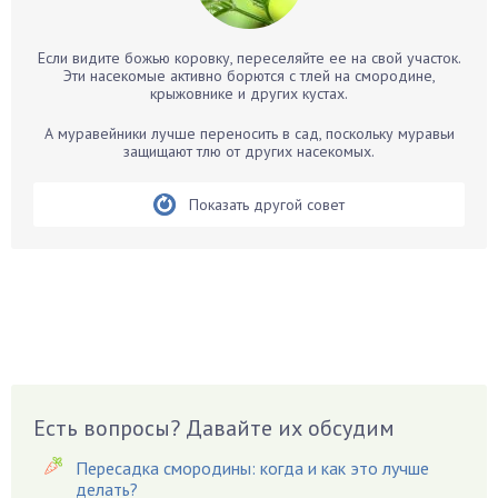
Банан
Барбарис
Если видите божью коровку, переселяйте ее на свой участок.
Бархатцы
Эти насекомые активно борются с тлей на смородине,
крыжовнике и других кустах.
Бегония
Белые грибы
А муравейники лучше переносить в сад, поскольку муравьи
защищают тлю от других насекомых.
Бирючина
Бобовые
Показать другой совет
Боярышнык
Бруннера
Брусника
Бузина
Вазоны
Вешенки
Виноград
Есть вопросы? Давайте их обсудим
Вишня
Пересадка смородины: когда и как это лучше
Вредители
делать?