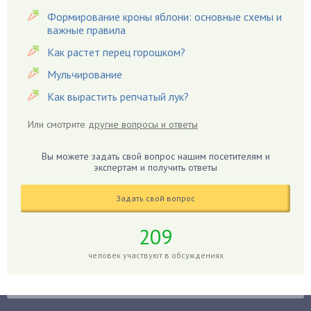
Гардения
Формирование кроны яблони: основные схемы и
Гацания
важные правила
Гвоздики
Как растет перец горошком?
Георгины
Мульчирование
Герань
Как вырастить репчатый лук?
Гиацинт
Гибискус
Или смотрите
другие вопросы и ответы
Гиппеаструм
Вы можете задать свой вопрос нашим посетителям и
Гладиолусы
экспертам и получить ответы
Глоксиния
Годжи
Задать свой вопрос
Голубика
209
Горох
человек участвуют в обсуждениях
Гортензия
Гранат
Грибы