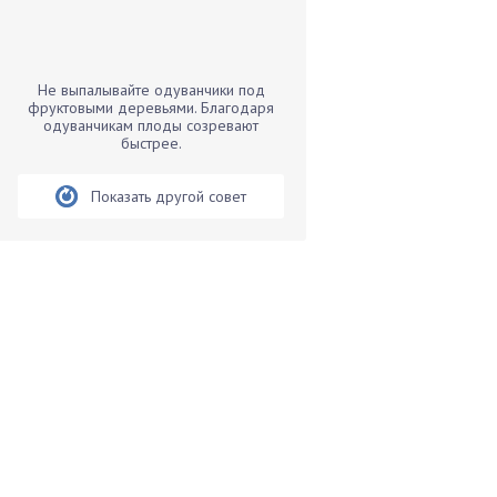
Бамбук
Банан
Барбарис
Не выпалывайте одуванчики под
Бархатцы
фруктовыми деревьями. Благодаря
одуванчикам плоды созревают
Бегония
быстрее.
Белые грибы
Бирючина
Показать другой совет
Бобовые
Боярышнык
Бруннера
Брусника
Бузина
Вазоны
Вешенки
Виноград
Вишня