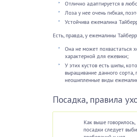
Отлично адаптируется в люб
Лоза у нее очень гибкая, поэ
Устойчива ежемалина Тайберр
Есть, правда, у ежемалины Тайберр
Она не может похвастаться 
характерной для ежевики;
У этих кустов есть шипы, ко
выращивание данного сорта, 
неошипленные виды ежемалин, 
Посадка, правила ух
Как выше говорилось,
посадки следует выбир
требований и нет.