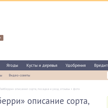
и
Ягоды
Кусты и деревья
Удобрения
Вредит
ты
Видео-советы
айберри» описание сорта, посадка и уход, отзывы + фото
ерри» описание сорта,