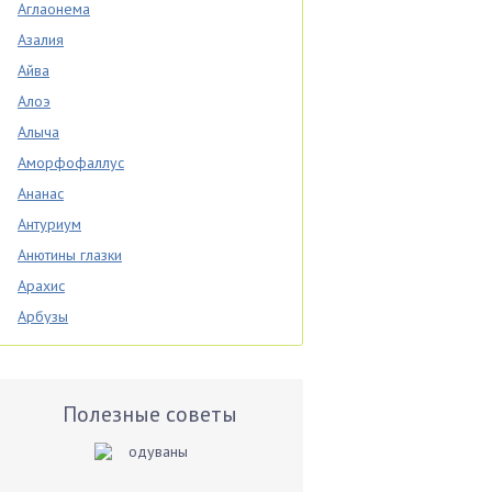
Аглаонема
Азалия
Айва
Алоэ
Алыча
Аморфофаллус
Ананас
Антуриум
Анютины глазки
Арахис
Арбузы
Аспарагус
Астры
Базилик
Полезные советы
Баклажаны
Бальзамин