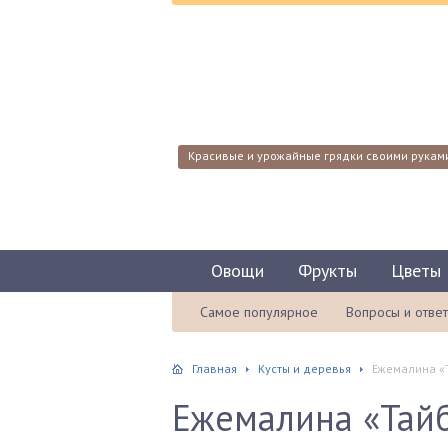
Красивые и урожайные грядки своими рукам
Овощи
Фрукты
Цветы
Самое популярное
Вопросы и отве
Главная
Кусты и деревья
Ежемалина «Т
Ежемалина «Тайб