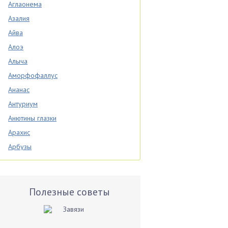
Аглаонема
Азалия
Айва
Алоэ
Алыча
Аморфофаллус
Ананас
Антуриум
Анютины глазки
Арахис
Арбузы
Аспарагус
Астры
Базилик
Полезные советы
Баклажаны
Бальзамин