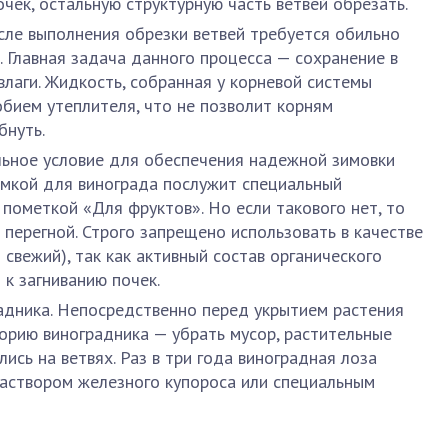
очек, остальную структурную часть ветвей обрезать.
сле выполнения обрезки ветвей требуется обильно
. Главная задача данного процесса — сохранение в
влаги. Жидкость, собранная у корневой системы
обием утеплителя, что не позволит корням
бнуть.
льное условие для обеспечения надежной зимовки
рмкой для винограда послужит специальный
 пометкой «Для фруктов». Но если такового нет, то
перегной. Строго запрещено использовать в качестве
свежий), так как активный состав органического
к загниванию почек.
адника. Непосредственно перед укрытием растения
рию виноградника — убрать мусор, растительные
лись на ветвях. Раз в три года виноградная лоза
аствором железного купороса или специальным