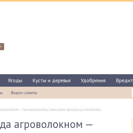
и
Ягоды
Кусты и деревья
Удобрения
Вредит
ты
Видео-советы
роволокном — преимущества, описание процесса утепления
да агроволокном —