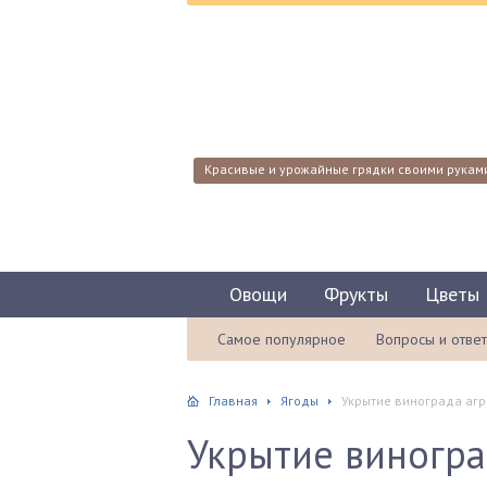
Красивые и урожайные грядки своими рукам
Овощи
Фрукты
Цветы
Самое популярное
Вопросы и отве
Главная
Ягоды
Укрытие винограда аг
Укрытие виногра