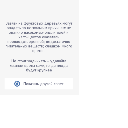
Бамбук
Банан
Барбарис
Завязи на фруктовых деревьях могут
Бархатцы
опадать по нескольким причинам: не
хватило насекомых-опылителей и
Бегония
часть цветов оказалась
неоплодотворенной; недостаточно
Белые грибы
питательных веществ; слишком много
Бирючина
цветов.
Бобовые
Не стоит жадничать – удаляйте
лишние цветы сами, тогда плоды
Боярышнык
будут крупнее
Бруннера
Брусника
Показать другой совет
Бузина
Вазоны
Вешенки
Виноград
Вишня