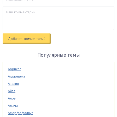
Популярные темы
Абрикос
Аглаонема
Азалия
Айва
Алоэ
Алыча
Аморфофаллус