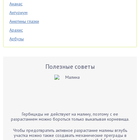
Ананас
Антуриум
Анютины глазки
Арахис
Арбузы
Аспарагус
Астры
Базилик
Полезные советы
Баклажаны
Бальзамин
Бамбук
Банан
Барбарис
Гербициды не действуют на малину, поэтому с ее
Бархатцы
разрастанием можно бороться только выкапывая корневища.
Бегония
Чтобы предотвратить активное разрастание малины вглубь
Белые грибы
участка можно также создавать механические преграды в