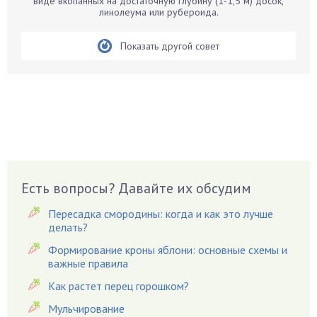
виде вкопанных на достаточную глубину (1-1,5 м) досок,
Бирючина
линолеума или рубероида.
Бобовые
Показать другой совет
Боярышнык
Бруннера
Брусника
Бузина
Вазоны
Вешенки
Виноград
Есть вопросы? Давайте их обсудим
Вишня
Вредители
Пересадка смородины: когда и как это лучше
Гардения
делать?
Гацания
Формирование кроны яблони: основные схемы и
важные правила
Гвоздики
Как растет перец горошком?
Георгины
Герань
Мульчирование