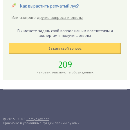
Гиацинт
Как вырастить репчатый лук?
Гибискус
Или смотрите
другие вопросы и ответы
Гиппеаструм
Гладиолусы
Вы можете задать свой вопрос нашим посетителям и
экспертам и получить ответы
Глоксиния
Годжи
Задать свой вопрос
Голубика
Горох
209
Гортензия
человек участвуют в обсуждениях
Гранат
Грибы
Груша
Груши
Грядки
Гуава
© 2015–2026
Sornyakov.net
Красивые и урожайные грядки своими руками
Гузмания