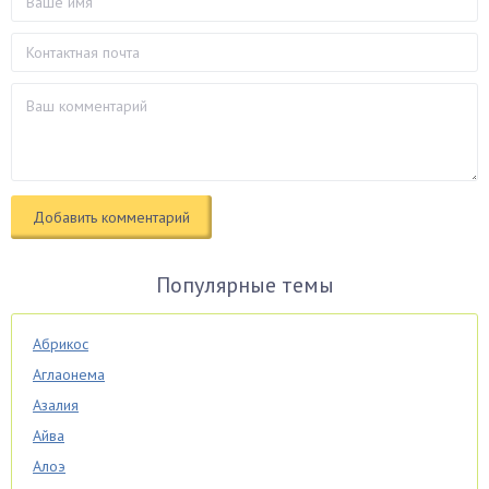
Популярные темы
Абрикос
Аглаонема
Азалия
Айва
Алоэ