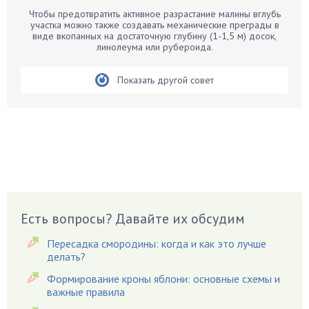
Бегония
Чтобы предотвратить активное разрастание малины вглубь
Белые грибы
участка можно также создавать механические преграды в
виде вкопанных на достаточную глубину (1-1,5 м) досок,
Бирючина
линолеума или рубероида.
Бобовые
Показать другой совет
Боярышнык
Бруннера
Брусника
Бузина
Вазоны
Вешенки
Виноград
Есть вопросы? Давайте их обсудим
Вишня
Вредители
Пересадка смородины: когда и как это лучше
Гардения
делать?
Гацания
Формирование кроны яблони: основные схемы и
важные правила
Гвоздики