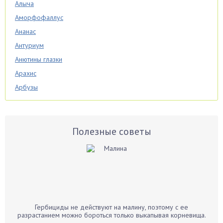
Алыча
Аморфофаллус
Ананас
Антуриум
Анютины глазки
Арахис
Арбузы
Аспарагус
Астры
Базилик
Полезные советы
Баклажаны
Бальзамин
Бамбук
Банан
Барбарис
Гербициды не действуют на малину, поэтому с ее
Бархатцы
разрастанием можно бороться только выкапывая корневища.