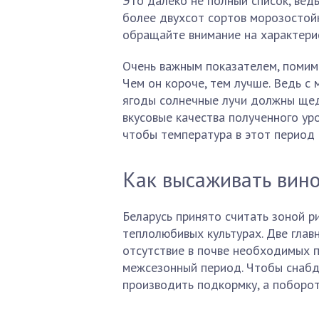
Это далеко не полный список, вед
более двухсот сортов морозостойк
обращайте внимание на характери
Очень важным показателем, помимо
Чем он короче, тем лучше. Ведь с
ягоды солнечные лучи должны щед
вкусовые качества полученного ур
чтобы температура в этот период 
Как высаживать вин
Беларусь принято считать зоной р
теплолюбивых культурах. Две гла
отсутствие в почве необходимых п
межсезонный период. Чтобы снабд
производить подкормку, а поборо