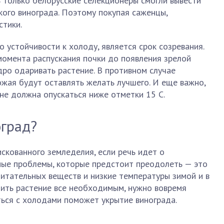
ь только белорусские селекционеры смогли вывести
ого винограда. Поэтому покупая саженцы,
стики.
 устойчивости к холоду, является срок созревания.
 момента распускания почки до появления зрелой
ро одаривать растение. В противном случае
ожая будут оставлять желать лучшего. И еще важно,
не должна опускаться ниже отметки 15 С.
оград?
искованного земледелия, если речь идет о
вные проблемы, которые предстоит преодолеть — это
итательных веществ и низкие температуры зимой и в
ить растение все необходимым, нужно вовремя
ться с холодами поможет укрытие винограда.