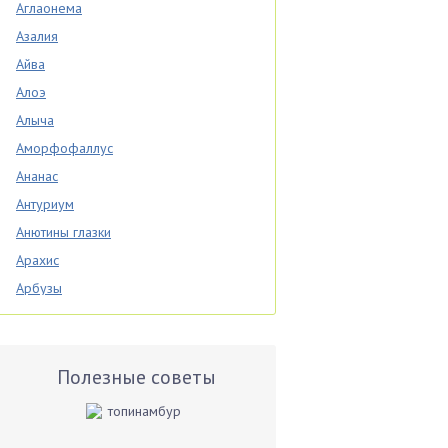
Аглаонема
Азалия
Айва
Алоэ
Алыча
Аморфофаллус
Ананас
Антуриум
Анютины глазки
Арахис
Арбузы
Аспарагус
Астры
Базилик
Полезные советы
Баклажаны
Бальзамин