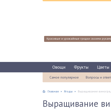
Красивые и урожайные грядки своими рукам
Овощи
Фрукты
Цветы
Самое популярное
Вопросы и отве
Главная
Ягоды
Выращивание винограда
Выращивание вин