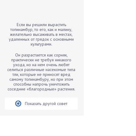
Бамбук
Банан
Барбарис
Если вы решили вырастить
Бархатцы
топинамбур, то его, как и малину,
желательно высаживать в местах,
Бегония
удаленных от грядок с основными
культурами.
Белые грибы
Бирючина
Он разрастается как сорняк,
практически не требуя никакого
Бобовые
ухода, но на нем очень любят
селиться различные насекомые типа
Боярышнык
тли, которые не приносят вред
Бруннера
самому топинамбуру, но при этом
способны напрочь уничтожить
Брусника
соседние «благородные» растения.
Бузина
Показать другой совет
Вазоны
Вешенки
Виноград
Вишня