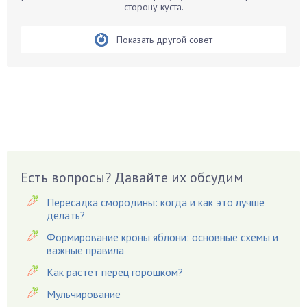
Бирючина
сторону куста.
Бобовые
Показать другой совет
Боярышнык
Бруннера
Брусника
Бузина
Вазоны
Вешенки
Виноград
Есть вопросы? Давайте их обсудим
Вишня
Вредители
Пересадка смородины: когда и как это лучше
Гардения
делать?
Гацания
Формирование кроны яблони: основные схемы и
важные правила
Гвоздики
Как растет перец горошком?
Георгины
Герань
Мульчирование