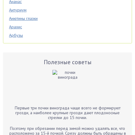
Ананас
Антуриум
Анютины глазки
Арахис
Арбузы
Аспарагус
Астры
Базилик
Полезные советы
Баклажаны
Бальзамин
Бамбук
Банан
Барбарис
Первые три почки винограда чаще всего не формируют
Бархатцы
грозди, а наиболее крупные грозди дают плодоносные
стрелки до 15 почки.
Бегония
Белые грибы
Поэтому при обрезании перед зимой можно удалять все, что
расположено за 15-й почкой. Срезу должны быть обращены в