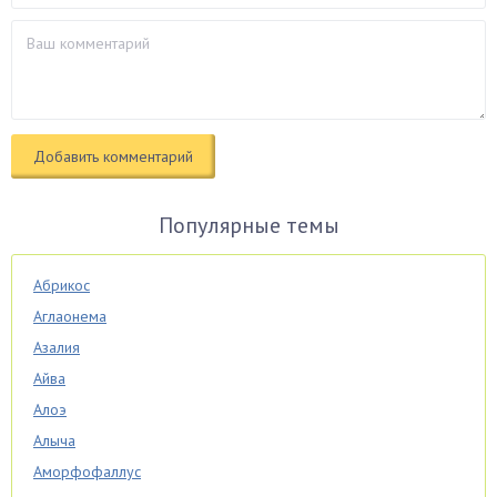
Популярные темы
Абрикос
Аглаонема
Азалия
Айва
Алоэ
Алыча
Аморфофаллус