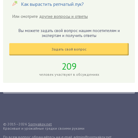
Гиацинт
Как вырастить репчатый лук?
Гибискус
Или смотрите
другие вопросы и ответы
Гиппеаструм
Гладиолусы
Вы можете задать свой вопрос нашим посетителям и
экспертам и получить ответы
Глоксиния
Годжи
Задать свой вопрос
Голубика
Горох
209
Гортензия
человек участвуют в обсуждениях
Гранат
Грибы
Груша
Груши
Грядки
Гуава
© 2015–2026
Sornyakov.net
Красивые и урожайные грядки своими руками
Гузмания
По всем вопрос обращайтесь
на e-mail admin@sornyakov.net