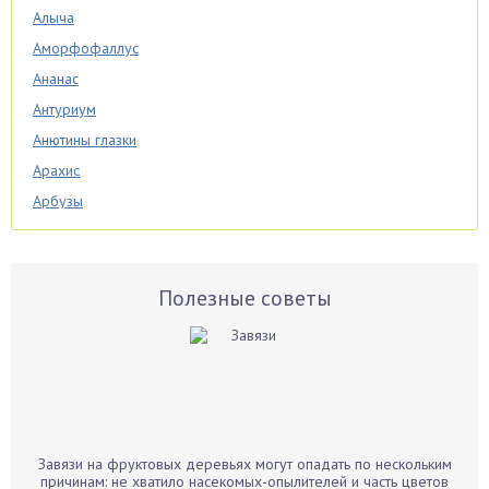
Алыча
Аморфофаллус
Ананас
Антуриум
Анютины глазки
Арахис
Арбузы
Аспарагус
Астры
Базилик
Полезные советы
Баклажаны
Бальзамин
Бамбук
Банан
Барбарис
Завязи на фруктовых деревьях могут опадать по нескольким
Бархатцы
причинам: не хватило насекомых-опылителей и часть цветов