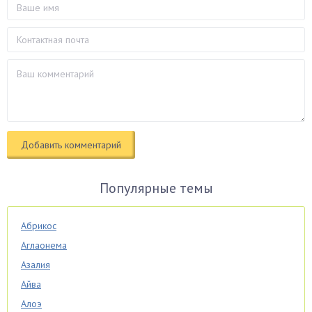
Популярные темы
Абрикос
Аглаонема
Азалия
Айва
Алоэ