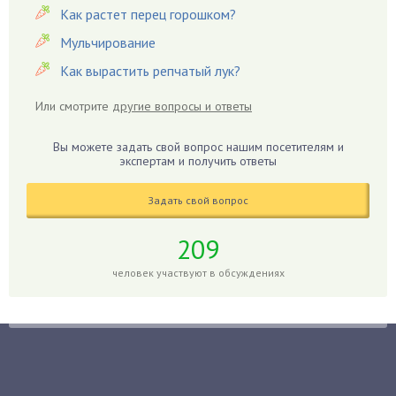
Как растет перец горошком?
Георгины
Герань
Мульчирование
Гиацинт
Как вырастить репчатый лук?
Гибискус
Или смотрите
другие вопросы и ответы
Гиппеаструм
Гладиолусы
Вы можете задать свой вопрос нашим посетителям и
экспертам и получить ответы
Глоксиния
Годжи
Задать свой вопрос
Голубика
Горох
209
Гортензия
человек участвуют в обсуждениях
Гранат
Грибы
Груша
Груши
Грядки