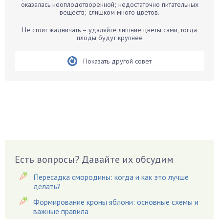
оказалась неоплодотворенной; недостаточно питательных
Бегония
веществ; слишком много цветов.
Белые грибы
Не стоит жадничать – удаляйте лишние цветы сами, тогда
Бирючина
плоды будут крупнее
Бобовые
Показать другой совет
Боярышнык
Бруннера
Брусника
Бузина
Вазоны
Вешенки
Виноград
Есть вопросы? Давайте их обсудим
Вишня
Вредители
Пересадка смородины: когда и как это лучше
Гардения
делать?
Гацания
Формирование кроны яблони: основные схемы и
важные правила
Гвоздики