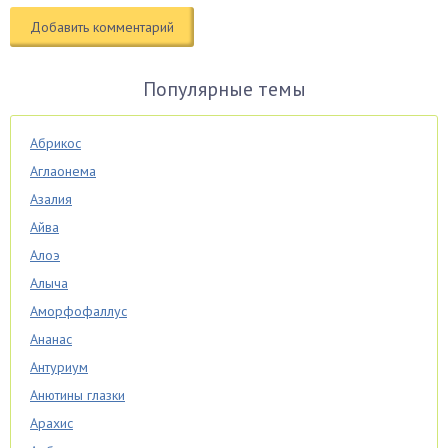
Популярные темы
Абрикос
Аглаонема
Азалия
Айва
Алоэ
Алыча
Аморфофаллус
Ананас
Антуриум
Анютины глазки
Арахис