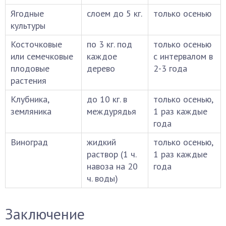
Ягодные
слоем до 5 кг.
только осенью
культуры
Косточковые
по 3 кг. под
только осенью
или семечковые
каждое
с интервалом в
плодовые
дерево
2-3 года
растения
Клубника,
до 10 кг. в
только осенью,
земляника
междурядья
1 раз каждые
года
Виноград
жидкий
только осенью,
раствор (1 ч.
1 раз каждые
навоза на 20
года
ч. воды)
Заключение