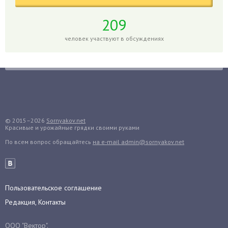
Глоксиния
Годжи
209
Голубика
человек участвуют в обсуждениях
Горох
Гортензия
Гранат
Грибы
Груша
Груши
© 2015–2026
Sornyakov.net
Красивые и урожайные грядки своими руками
Грядки
По всем вопрос обращайтесь
на e-mail admin@sornyakov.net
Гуава
Гузмания
Дайкон
Декабрист
Пользовательское соглашение
Дельфиниум
Редакция, Контакты
Дендробиум
ООО "Вектор".