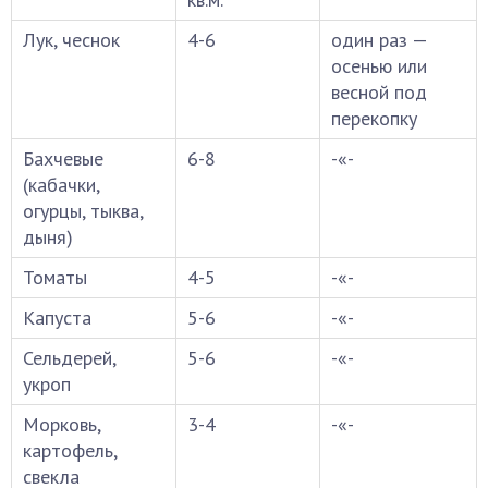
Лук, чеснок
4-6
один раз —
осенью или
весной под
перекопку
Бахчевые
6-8
-«-
(кабачки,
огурцы, тыква,
дыня)
Томаты
4-5
-«-
Капуста
5-6
-«-
Сельдерей,
5-6
-«-
укроп
Морковь,
3-4
-«-
картофель,
свекла