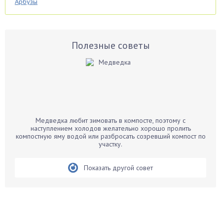
Арбузы
Аспарагус
Астры
Базилик
Полезные советы
Баклажаны
Бальзамин
Бамбук
Банан
Барбарис
Медведка любит зимовать в компосте, поэтому с
Бархатцы
наступлением холодов желательно хорошо пролить
компостную яму водой или разбросать созревший компост по
Бегония
участку.
Белые грибы
Бирючина
Показать другой совет
Бобовые
Боярышнык
Бруннера