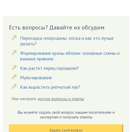
Брусника
Бузина
Вазоны
Вешенки
Есть вопросы? Давайте их обсудим
Виноград
Пересадка смородины: когда и как это лучше
Вишня
делать?
Вредители
Формирование кроны яблони: основные схемы и
важные правила
Гардения
Гацания
Как растет перец горошком?
Гвоздики
Мульчирование
Георгины
Как вырастить репчатый лук?
Герань
Или смотрите
другие вопросы и ответы
Гиацинт
Гибискус
Вы можете задать свой вопрос нашим посетителям и
Гиппеаструм
экспертам и получить ответы
Гладиолусы
Задать свой вопрос