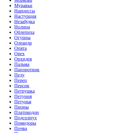
Морковь
Муравьи
Нарциссы
Настурция
Незабудка
Нолина
Облепиха
Огурцы
Олеандр
Опята
Орех
Орхидея
Пальма
Папоротник
Педу
Перец
Персик
Петрушка
Петуния
Петунья
Пионы
Платикодон
Подсолнух
Помидоры
Почва