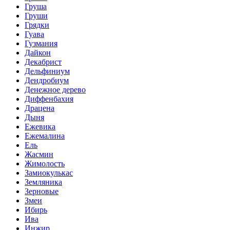
Груша
Груши
Грядки
Гуава
Гузмания
Дайкон
Декабрист
Дельфиниум
Дендробиум
Денежное дерево
Диффенбахия
Драцена
Дыня
Ежевика
Ежемалина
Ель
Жасмин
Жимолость
Замиокулькас
Земляника
Зерновые
Змеи
Ибирь
Ива
Инжир