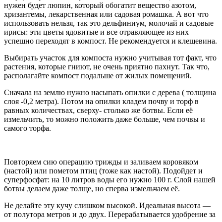
нужен будет люпин, который обогатит вещество азотом,
хризантемы, лекарственная или садовая ромашка. А вот что
использовать нельзя, так это дельфиниум, молочай и садовые
ирисы: эти цветы ядовитые и все отравляющее из них
успешно переходят в компост. Не рекомендуется и клещевина.
Выбирать участок для компоста нужно учитывая тот факт, что
растения, которые гниют, не очень приятно пахнут. Так что,
располагайте компост подальше от жилых помещений.
Сначала на землю нужно насыпать опилки с дерева ( толщина
слоя -0,2 метра). Потом на опилки кладем почву и торф в
равных количествах, сверху- столько же ботвы. Если её
измельчить, то можно положить даже больше, чем почвы и
самого торфа.
Повторяем сию операцию трижды и заливаем коровяком
(настой) или пометом птиц (тоже как настой). Подойдет и
суперфосфат: на 10 литров воды его нужно 100 г. Слой нашей
ботвы делаем даже толще, но сперва измельчаем её.
Не делайте эту кучу слишком высокой. Идеальная высота —
от полутора метров и до двух. Перерабатывается удобрение за