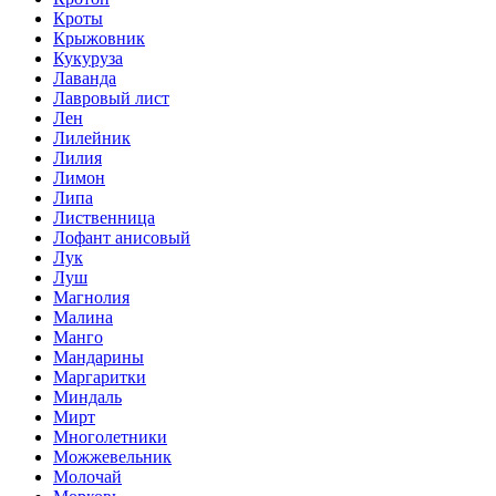
Кроты
Крыжовник
Кукуруза
Лаванда
Лавровый лист
Лен
Лилейник
Лилия
Лимон
Липа
Лиственница
Лофант анисовый
Лук
Луш
Магнолия
Малина
Манго
Мандарины
Маргаритки
Миндаль
Мирт
Многолетники
Можжевельник
Молочай