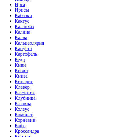
Ирга
Ирисы
Кабачки
Кактус
Каланхоэ
Калина
Калла
Кальцеолярия
Капуста
Картофель
Кедр
Киви
Кизил
Кинза
Кипарис
Клевер
Клематис
Клубника
Клюква
Колеус
Компост
Корневин
Кофе
Кроссандра
Кротон