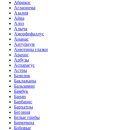
Абрикос
Аглаонема
Азалия
Айва
Алоэ
Алыча
Аморфофаллус
Ананас
Антуриум
Анютины глазки
Арахис
Арбузы
Аспарагус
Астры
Базилик
Баклажаны
Бальзамин
Бамбук
Банан
Барбарис
Бархатцы
Бегония
Белые грибы
Бирючина
Бобовые