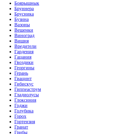
Боярышнык
Бруннера
Брусника
Бузина
Вазоны
Вешенки
Виноград
Вишня
Вредители
Гардения
Гацания
Гвоздики
Георгины
Герань
Гиацинт
Гибискус
Гиппеаструм
Гладиолусы
Глоксиния
Годжи
Голубика
Горох
Гортензия
Гранат
Грибы