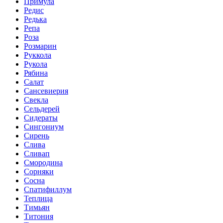
Примула
Редис
Редька
Репа
Роза
Розмарин
Руккола
Рукола
Рябина
Салат
Сансевиерия
Свекла
Сельдерей
Сидераты
Сингониум
Сирень
Слива
Сливап
Смородина
Сорняки
Сосна
Спатифиллум
Теплица
Тимьян
Титония