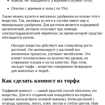
Навоза. Не лошадиного, а коровьего (нужно 10%);
Опилок с деревьев и золы ( по 5%).
Также можно купить в магазинах удобрения на основе этого
вещества. Так, вытяжка из него в составе имеет еще и
минеральные удобрения. Для растения является подкормкой
органической, которую получают при помощи
электрогидравлической обработки, во время которой средство
обогащается азотом.
Оксидат вещества действует как стимулятор роста
растений. Он активизирует у растений все
жизненные процессы, улучшает метаболизм. Это
влияет положительно на количество урожая, на
созревание плодов и на их качество. При этом,
оксидат торфа – вещество совершенно безвредное
для животных и людей.
Как сделать компост из торфа
Торфяной компост — самый простой способ обогатить это
вещество. Для его создания нам понадобятся во-первых
сорняки (нельзя брать полевой вьюнок), ботва растений с
огорода, крапива, лопух, плюс листья и стебли цветов. Нам