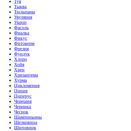
Туя
Тыква
Тюльпаны
Увулярия
Укроп
Фасоль
Фиалка
Фикус
Фитоверм
Фрезия
Фундук
Хлоро
Хойя
Хрен
Хризантема
Хурма
Цикломения
Циния
Циперус
Черешня
Черника
Чеснок
Шампиньоны
Шелковица
Шиповник